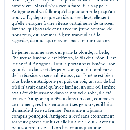
mourir, qu'elle est jeune et qu'elle aussi, elle aurait bien
aimé vivre.
Mais il n'y a rien à faire.
Elle s'appelle
Antigone et il va falloir qu'elle joue son rôle jusqu'au
bout… Et, depuis que ce rideau s'est levé, elle sent
qu'elle s'éloigne à une vitesse vertigineuse de sa sœur
Ismène, qui bavarde et rit avec un jeune homme, de
nous tous, qui sommes là bien tranquilles à la
regarder, de nous qui n'avons pas à mourir ce soir.
Le jeune homme avec qui parle la blonde, la belle,
l'heureuse Ismène, c'est Hémon, le fils de Créon. Il est
le fiancé d'Antigone. Tout le portait vers Ismène : son
goût de la danse et des jeux, son goût du bonheur et
de la réussite, sa sensualité aussi, car Ismène est bien
plus belle qu'Antigone ; et puis un soir, un soir de bal
où il n'avait dansé qu'avec Ismène, un soir où Ismène
avait été éblouissante dans sa nouvelle robe, il a été
trouver Antigone qui rêvait dans un coin, comme en
ce moment, ses bras entourant ses genoux, et il lui a
demandé d'être sa femme. Personne n'a jamais
compris pourquoi. Antigone a levé sans étonnement
ses yeux graves sur lui et elle lui a dit « oui » avec un
petit sourire triste… L'orchestre attaquait une