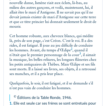
nouvelle danse, Ismène riait aux éclats, là‑bas, au
milieu des autres garçons, et voilà, maintenant, lui, il
allait être le mari d'Antigone. Il ne savait pas qu'il ne
devait jamais exister de mari d'Antigone sur cette terre
et que ce titre princier lui donnait seulement le droit de
mourir.
Cet homme robuste, aux cheveux blancs, qui médite
là, près de son page, c'est Créon. C'est le roi. Il a des
rides, il est fatigué. Il joue au jeu difficile de conduire
2
les hommes. Avant, du temps d'
Œdipe
, quand il
3
n'était que
le premier personnage de la cour
, il aimait
la musique, les belles reliures, les longues flâneries chez
les petits antiquaires de Thèbes. Mais Œdipe et ses fils
sont morts. Il a laissé ses livres, ses objets, il a retroussé
ses manches, et il a pris leur place.
Quelquefois, le soir, il est fatigué, et il se demande s'il
n'est pas vain de conduire les hommes.
©
Éditions de la Table Ronde, 1946.
1.
Elle est seule car ses frères se sont entretués pour