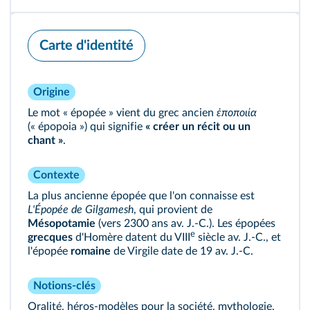
Carte d'identité
Origine
Le mot « épopée » vient du grec ancien
ἐποποιία
(« épopoia ») qui signifie
« créer un récit ou un
chant »
.
Contexte
La plus ancienne épopée que l'on connaisse est
L'Épopée de Gilgamesh
, qui provient de
Mésopotamie
(vers 2300 ans av. J.‑C.). Les épopées
e
grecques
d'Homère datent du VIII
siècle av. J.‑C., et
l'épopée
romaine
de Virgile date de 19 av. J.‑C.
Notions-clés
Oralité, héros‑modèles pour la société, mythologie,