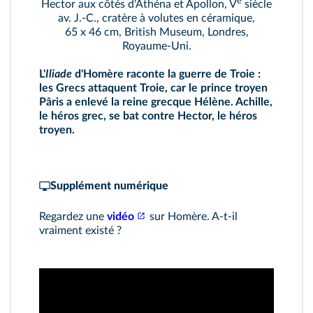
e
Hector aux côtés d'Athéna et Apollon, V
siècle
av. J.‑C., cratère à volutes en céramique,
65 x 46 cm, British Museum, Londres,
Royaume‑Uni.
L'
Iliade
d'Homère raconte la guerre de Troie :
les Grecs attaquent Troie, car le prince troyen
Pâris a enlevé la reine grecque Hélène. Achille,
le héros grec, se bat contre Hector, le héros
troyen.
Supplément numérique
Regardez une
vidéo
sur Homère. A‑t‑il
vraiment existé ?