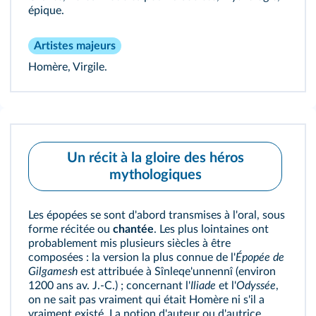
épique.
Artistes majeurs
Homère, Virgile.
Un récit à la gloire des héros
mythologiques
Les épopées se sont d'abord transmises à l'oral, sous
forme récitée ou
chantée
. Les plus lointaines ont
probablement mis plusieurs siècles à être
composées : la version la plus connue de l'
Épopée de
Gilgamesh
est attribuée à Sînleqe'unnennî (environ
1200 ans av. J.‑C.) ; concernant l'
Iliade
et l'
Odyssée
,
on ne sait pas vraiment qui était Homère ni s'il a
vraiment existé. La notion d'auteur ou d'autrice