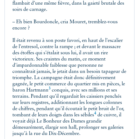
flambait d'une même fièvre, dans la gaieté brutale des
soirs de carnage.
– Eh bien Bourdoncle, cria Mouret, tremblez‑vous
encore ?
Il était revenu à son poste favori, en haut de l'escalier
de l'entresol, contre la rampe ; et devant le massacre
des étoffes qui s'étalait sous lui, il avait un rire
victorieux. Ses craintes du matin, ce moment
d'impardonnable faiblesse que personne ne
connaîtrait jamais, le jetait dans un besoin tapageur de
triomphe. La campagne était donc définitivement
gagnée, le petit commerce du quartier mis en pièces,
le
3
baron Hartmann
conquis, avec ses millions et ses
terrains. Pendant qu'il regardait les caissiers penchés
sur leurs registres, additionnant les longues colonnes
de chiffres, pendant qu'il écoutait le petit bruit de l'or,
4
tombant de leurs doigts dans les
sébiles
de cuivre, il
voyait déjà Le Bonheur des Dames grandir
démesurément, élargir son hall, prolonger ses galeries
jusqu'à la rue du Dix‑Décembre.