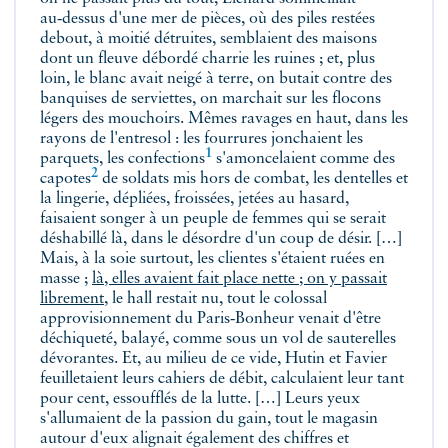
au‑dessus d'une mer de pièces, où des piles restées
debout, à moitié détruites, semblaient des maisons
dont un fleuve débordé charrie les ruines ; et, plus
loin, le blanc avait neigé à terre, on butait contre des
banquises de serviettes, on marchait sur les flocons
légers des mouchoirs. Mêmes ravages en haut, dans les
rayons de l'entresol : les fourrures jonchaient les
1
parquets, les
confections
s'amoncelaient comme des
2
capotes
de soldats mis hors de combat, les dentelles et
la lingerie, dépliées, froissées, jetées au hasard,
faisaient songer à un peuple de femmes qui se serait
déshabillé là, dans le désordre d'un coup de désir. […]
Mais, à la soie surtout, les clientes s'étaient ruées en
masse ;
là, elles avaient fait place nette ; on y passait
librement
, le hall restait nu, tout le colossal
approvisionnement du Paris‑Bonheur venait d'être
déchiqueté, balayé, comme sous un vol de sauterelles
dévorantes. Et, au milieu de ce vide, Hutin et Favier
feuilletaient leurs cahiers de débit, calculaient leur tant
pour cent, essoufflés de la lutte. […] Leurs yeux
s'allumaient de la passion du gain, tout le magasin
autour d'eux alignait également des chiffres et