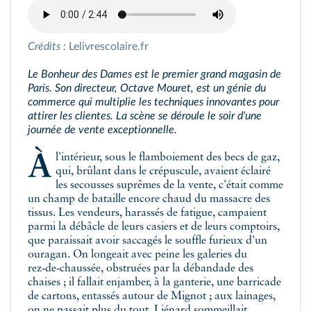
Crédits :
Lelivrescolaire.fr
Le Bonheur des Dames est le premier grand magasin de
Paris. Son directeur, Octave Mouret, est un génie du
commerce qui multiplie les techniques innovantes pour
attirer les clientes. La scène se déroule le soir d'une
journée de vente exceptionnelle.
À l'intérieur, sous le flamboiement des becs de gaz,
qui, brûlant dans le crépuscule, avaient éclairé
les secousses suprêmes de la vente, c'était comme
un champ de bataille encore chaud du massacre des
tissus. Les vendeurs, harassés de fatigue, campaient
parmi la débâcle de leurs casiers et de leurs comptoirs,
que paraissait avoir saccagés le souffle furieux d'un
ouragan. On longeait avec peine les galeries du
rez‑de‑chaussée, obstruées par la débandade des
chaises ; il fallait enjamber, à la ganterie, une barricade
de cartons, entassés autour de Mignot ; aux lainages,
on ne passait plus du tout, Liénard sommeillait