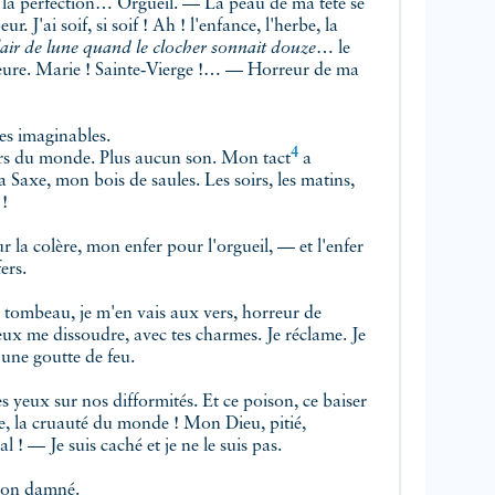
our la perfection… Orgueil. — La peau de ma tête se
eur. J'ai soif, si soif ! Ah ! l'enfance, l'herbe, la
clair de lune quand le clocher sonnait douze
… le
 heure. Marie ! Sainte‑Vierge !… — Horreur de ma
ces imaginables.
4
rs du monde. Plus aucun son. Mon
tact
a
Saxe, mon bois de saules. Les soirs, les matins,
 !
 la colère, mon enfer pour l'orgueil, — et l'enfer
ers.
le tombeau, je m'en vais aux vers, horreur de
veux me dissoudre, avec tes charmes. Je réclame. Je
une goutte de feu.
les yeux sur nos difformités. Et ce poison, ce baiser
se, la cruauté du monde ! Mon Dieu, pitié,
 ! — Je suis caché et je ne le suis pas.
 son damné.