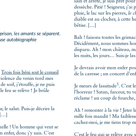
sain et arrêté, je suis prêt p
dessèche. Pitié ! Seigneur, j'ai p
pluie, le lac sur les pierres,
le 
diable est au clocher, à cette
bêtise. […]
prison, les amants se séparent.
Bah ! faisons toutes les grima
use autobiographie
Décidément, nous sommes ho
disparu. Ah ! mon château, ma 
les nuits, les jours… Suis‑je las
Je devrais avoir mon enfer pour
—
Trois fois béni soit le conseil
de la caresse ; un concert d'enf
violence du venin tord mes
 soif, j'étouffe, je ne puis
5
Je meurs de
lassitude
. C'est 
le feu se relève ! Je brûle
l'horreur ! Satan, farceur, tu 
réclame ! un coup de fourche, 
 le salut. Puis‑je décrire la
Ah ! remonter à la vie ! Jeter 
 […]
mille fois maudit ! Ma faibles
cachez‑moi, je me tiens trop mal
nelle ! Un homme qui veut se
 enfer, donc j'y suis. C'est
C'est le feu qui se relève avec