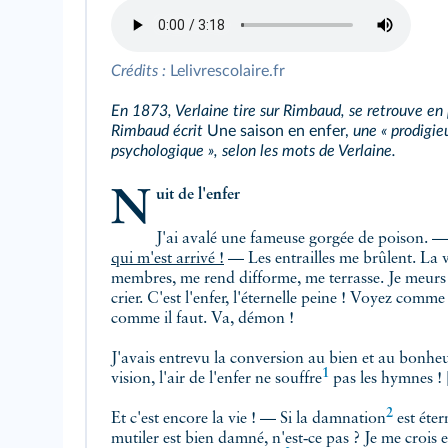
Crédits :
Lelivrescolaire.fr
En 1873, Verlaine tire sur Rimbaud, se retrouve en 
Rimbaud écrit
Une saison en enfer,
une « prodigie
psychologique », selon les mots de Verlaine.
Nuit de l'enfer
J'ai avalé une fameuse gorgée de poison. 
qui m'est arrivé !
— Les entrailles me brûlent. La 
membres, me rend difforme, me terrasse. Je meurs de
crier. C'est l'enfer, l'éternelle peine ! Voyez comme 
comme il faut. Va, démon !
J'avais entrevu la conversion au bien et au bonheur,
1
vision, l'air de l'enfer ne
souffre
pas les hymnes !
2
Et c'est encore la vie ! — Si la
damnation
est éter
mutiler est bien damné, n'est‑ce pas ? Je me crois en