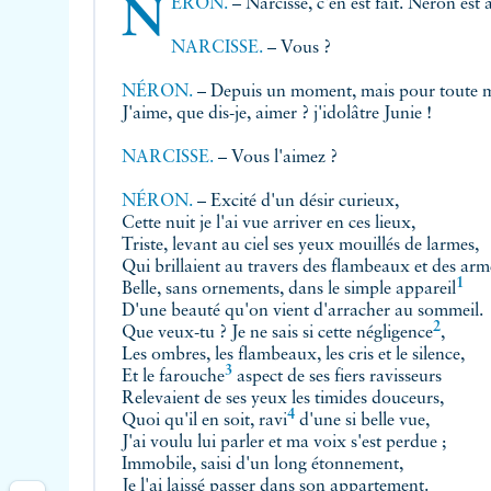
NÉRON.
– Narcisse, c'en est fait. Néron es
NARCISSE.
– Vous ?
NÉRON.
– Depuis un moment, mais pour toute m
J'aime, que dis-je, aimer ? j'idolâtre Junie !
NARCISSE.
– Vous l'aimez ?
NÉRON.
– Excité d'un désir curieux,
Cette nuit je l'ai vue arriver en ces lieux,
Triste, levant au ciel ses yeux mouillés de larmes,
Qui brillaient au travers des flambeaux et des arm
1
Belle, sans ornements, dans le
simple appareil
D'une beauté qu'on vient d'arracher au sommeil.
2
Que veux-tu ? Je ne sais si cette
négligence
,
Les ombres, les flambeaux, les cris et le silence,
3
Et le
farouche
aspect de ses fiers ravisseurs
Relevaient de ses yeux les timides douceurs,
4
Quoi qu'il en soit,
ravi
d'une si belle vue,
J'ai voulu lui parler et ma voix s'est perdue ;
Immobile, saisi d'un long étonnement,
Je l'ai laissé passer dans son appartement.