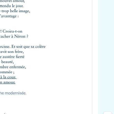
 nouvel amour,
ttendu le jour.
e trop belle image,
d'avantage :
 ! Croira-t-on
 cacher à Néron ?
rcisse. Et soit que sa colère
avit son frère,
 austère fierté
e beauté,
'ombre enfermée,
enommée ;
 à la cour,
on amour.
phe modernisée.