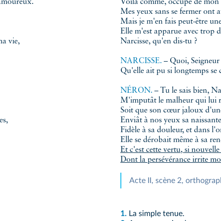
t amoureux.
Voilà comme, occupé de mon
Mes yeux sans se fermer ont a
Mais je m'en fais peut-être un
Elle m'est apparue avec trop 
a vie,
Narcisse, qu'en dis-tu ?
NARCISSE.
– Quoi, Seigneur
Qu'elle ait pu si longtemps se
NÉRON.
– Tu le sais bien, Na
M'imputât le malheur qui lui r
Soit que son cœur jaloux d'une
es,
Enviât à nos yeux sa naissant
Fidèle à sa douleur, et dans l
Elle se dérobait même à sa r
Et c'est cette vertu, si nouvelle
Dont la persévérance irrite m
Acte II, scène 2, orthogra
1.
La simple tenue.