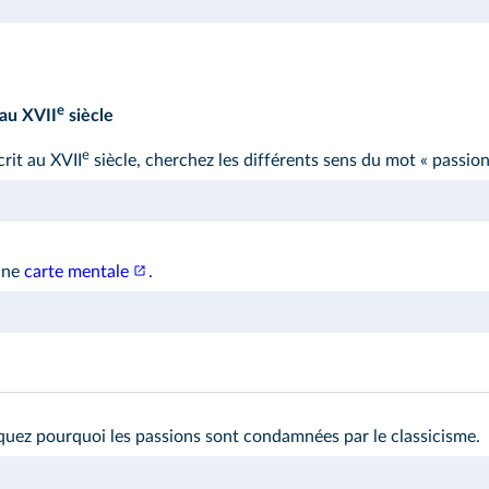
e
 au XVII
siècle
e
crit au XVII
siècle, cherchez les différents sens du mot « passion
'une
carte mentale
.
liquez pourquoi les passions sont condamnées par le classicisme.