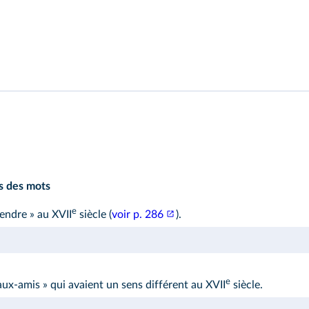
s des mots
e
tendre » au XVII
siècle (
voir p. 286
).
e
 faux-amis » qui avaient un sens différent au XVII
siècle.