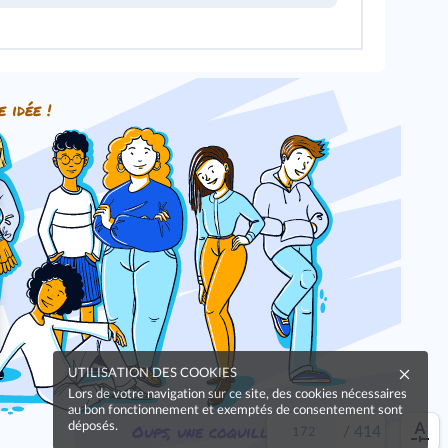
e idée !
UTILISATION DES COOKIES
Lors de votre navigation sur ce site, des cookies nécessaires
au bon fonctionnement et exemptés de consentement sont
déposés.
Oups, une coquille
/
414