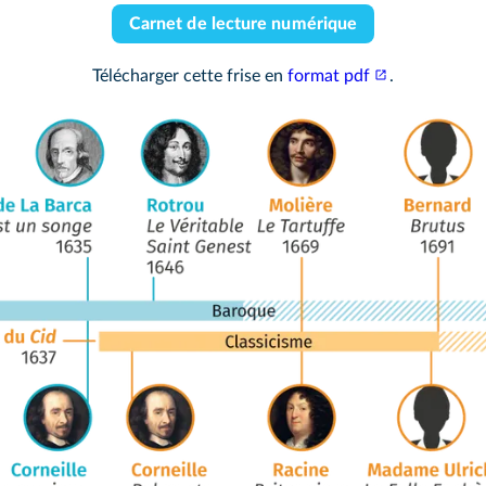
Carnet de lecture numérique
Télécharger cette frise en
format pdf
.
Frise interacti
1635
⊙ Corneille
Accéder au module