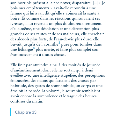
son horrible présent allait se noyer, disparaitre. [...]« Je
bois mes embêtements » avait‑elle répondu à une
femme qui lui avait dit qu'elle s'abimerait la santé à
boire. Et comme dans les réactions qui suivaient ses
ivresses, il lui revenait un plus douloureux sentiment
d'elle‑même, une désolation et une détestation plus
grandes de ses fautes et de ses malheurs, elle cherchait
des alcools plus forts, de l'eau‑de‑vie plus dure, elle
3
buvait jusqu'à de l'
absinthe
pure pour tomber dans
4
une
léthargie
plus inerte, et faire plus complet son
évanouissement à toutes choses.
Elle finit par atteindre ainsi à des moitiés de journée
d'anéantissement, dont elle ne sortait qu'à demi
éveillée avec une intelligence stupéfiée, des perceptions
émoussées, des mains qui faisaient des choses par
habitude, des gestes de somnambule, un corps et une
âme où la pensée, la volonté, le souvenir semblaient
avoir encore la somnolence et le vague des heures
confuses du matin.
Chapitre 33.