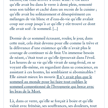
bientôt, elle était arrivée à boire seule. C'est alors
qu'elle avait bu dans le verre à demi plein, remonté
sous son tablier et caché dans un recoin de la cuisine ;
qu'elle avait bu solitairement et désespérément ces
mélanges de vin blanc et d'eau‑de‑vie qu'elle avalait
coup sur coup jusqu'à ce qu'elle y eût trouvé ce dont
elle avait soif : le sommeil. [...]
Dormir de ce sommeil écrasant, rouler, le jour, dans
cette nuit, cela était devenu pour elle comme la trêve et
la délivrance d'une existence qu'elle n'avait plus le
courage de continuer ni de finir. Un immense besoin
de néant, c'était tout ce qu'elle éprouvait dans l'éveil.
Les heures de sa vie qu'elle vivait de sang‑froid, en se
voyant elle‑même, en regardant dans sa conscience, en
assistant à ces hontes, lui semblaient si abominables !
Elle aimait mieux les mourir.
Il n'y avait plus que le
sommeil au monde pour lui faire tout oublier, le
sommeil congestionné de l'Ivrognerie qui berce avec
les bras de la Mort.
Là, dans ce verre, qu'elle se forçait à boire et qu'elle
vidait avec frénésie, ses souffrances, ses douleurs, tout