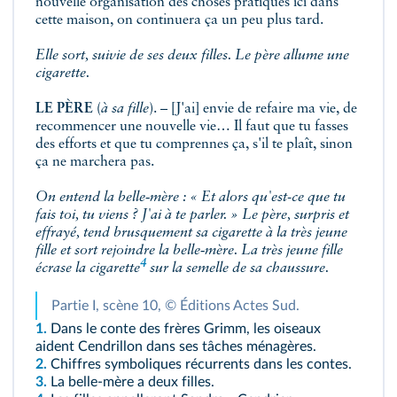
nouvelle organisation des choses pratiques ici dans
cette maison, on continuera ça un peu plus tard.
Elle sort, suivie de ses deux filles. Le père allume une
cigarette.
LE PÈRE
(
à sa fille
). – [J'ai] envie de refaire ma vie, de
recommencer une nouvelle vie… Il faut que tu fasses
des efforts et que tu comprennes ça, s'il te plaît, sinon
ça ne marchera pas.
On entend la belle‑mère : « Et alors qu'est-ce que tu
fais toi, tu viens ? J'ai à te parler. » Le père, surpris et
effrayé, tend brusquement sa cigarette à la très jeune
fille et sort rejoindre la belle‑mère. La très jeune fille
4
écrase
la cigarette
sur la semelle de sa chaussure.
Partie I, scène 10, © Éditions Actes Sud.
1.
Dans le conte des frères Grimm, les oiseaux
aident Cendrillon dans ses tâches ménagères.
2.
Chiffres symboliques récurrents dans les contes.
3.
La belle-mère a deux filles.