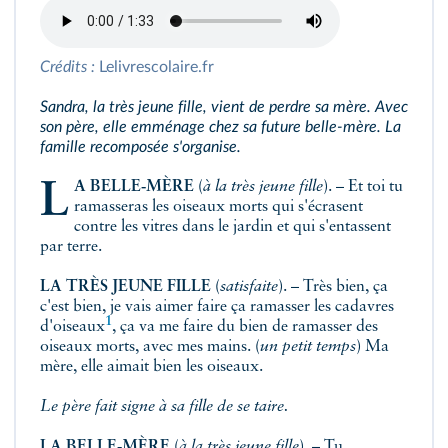
Crédits :
Lelivrescolaire.fr
Sandra, la très jeune fille, vient de perdre sa mère. Avec
son père, elle emménage chez sa future belle‑mère. La
famille recomposée s'organise.
LA BELLE‑MÈRE
(
à la très jeune fille
). – Et toi tu
ramasseras les oiseaux morts qui s'écrasent
contre les vitres dans le jardin et qui s'entassent
par terre.
LA TRÈS JEUNE FILLE
(
satisfaite
). – Très bien, ça
c'est bien, je vais aimer faire ça ramasser les cadavres
1
d'
oiseaux
, ça va me faire du bien de ramasser des
oiseaux morts, avec mes mains. (
un petit temps
) Ma
mère, elle aimait bien les oiseaux.
Le père fait signe à sa fille de se taire.
LA BELLE‑MÈRE
(
à la très jeune fille
). – Tu