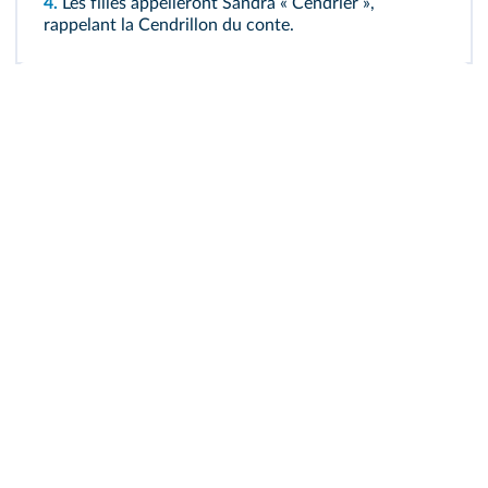
4.
Les filles appelleront Sandra « Cendrier »,
rappelant la Cendrillon du conte.