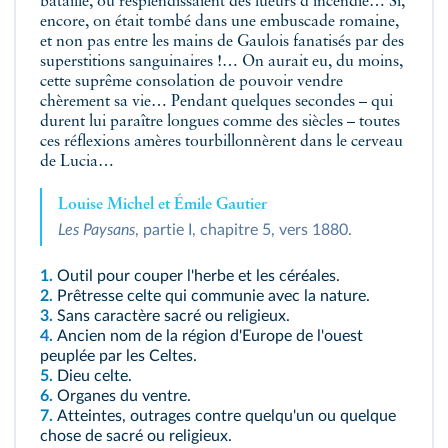
bataille, où resplendissaient des lueurs d'incendie… Si,
encore, on était tombé dans une embuscade romaine,
et non pas entre les mains de Gaulois fanatisés par des
superstitions sanguinaires !… On aurait eu, du moins,
cette suprême consolation de pouvoir vendre
chèrement sa vie… Pendant quelques secondes – qui
durent lui paraître longues comme des siècles – toutes
ces réflexions amères tourbillonnèrent dans le cerveau
de Lucia…
Louise Michel et Émile Gautier
Les Paysans
, partie I, chapitre 5, vers 1880.
1.
Outil pour couper l'herbe et les céréales.
2.
Prêtresse celte qui communie avec la nature.
3.
Sans caractère sacré ou religieux.
4.
Ancien nom de la région d'Europe de l'ouest
peuplée par les Celtes.
5.
Dieu celte.
6.
Organes du ventre.
7.
Atteintes, outrages contre quelqu'un ou quelque
chose de sacré ou religieux.