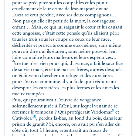
pour se précipiter sur les coupables et les punir
cruellement de leur crime de lèse-majesté divine…
Lucia se crut perdue, avec ses deux compagnons…
Non pas qu'elle eût peur de la mort, la courageuse
enfant… Mais, ce qui lui saignait le cœur et lui causait
cette angoisse, c'était cette pensée qu'ils allaient périr
tous les trois sous les coups de ceux de leur race,
déshérités et proscrits comme eux-mêmes, sans même
pouvoir dire qui ils étaient, sans même pouvoir leur
faire connaître leurs malheurs et leurs espérances…
Être tué n'est rien pour qui, d'avance, a fait le sacrifice
de sa vie : mais, être tué par ses frères, auprès desquels
on était venu chercher un refuge et des auxiliaires
pour l'œuvre commune, il y a là de quoi réduire au
désespoir les caractères les plus fermes et les âmes les
mieux trempées…
Puis, qui poursuivrait l'œuvre de vengeance
solennellement jurée à l'aïeul, sur lequel venait de se
9
refermer le tombeau ? Qui protégerait
Viridomar
et
10
Cativolca
, perdus là-bas, au fond du bois, dans leur
prison de granit ? Si, encore, on avait pu s'en aller du
côté où, tout à l'heure, retentissait un fracas de