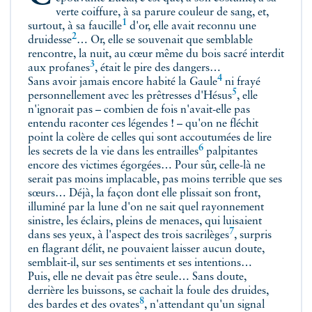
verte coiffure, à sa parure couleur de sang, et,
1
surtout, à sa
faucille
d'or, elle avait reconnu une
2
druidesse
… Or, elle se souvenait que semblable
rencontre, la nuit, au cœur même du bois sacré interdit
3
aux
profanes
, était le pire des dangers…
4
Sans avoir jamais encore habité la
Gaule
ni frayé
5
personnellement avec les prêtresses d'
Hésus
, elle
n'ignorait pas – combien de fois n'avait-elle pas
entendu raconter ces légendes ! – qu'on ne fléchit
point la colère de celles qui sont accoutumées de lire
6
les secrets de la vie dans les
entrailles
palpitantes
encore des victimes égorgées… Pour sûr, celle-là ne
serait pas moins implacable, pas moins terrible que ses
sœurs… Déjà, la façon dont elle plissait son front,
illuminé par la lune d'on ne sait quel rayonnement
sinistre, les éclairs, pleins de menaces, qui luisaient
7
dans ses yeux, à l'aspect des trois
sacrilèges
, surpris
en flagrant délit, ne pouvaient laisser aucun doute,
semblait-il, sur ses sentiments et ses intentions…
Puis, elle ne devait pas être seule… Sans doute,
derrière les buissons, se cachait la foule des druides,
8
des bardes et des
ovates
, n'attendant qu'un signal