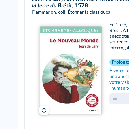
la terre du Brésil
, 1578
Flammarion, coll. Étonnants classiques
En 1556, 
Brésil. À
anecdotes
ses renco
interroga
Prolong
À votre t
une anecd
votre vis
l'humanit
Flammarion, coll. Étonnants classiques