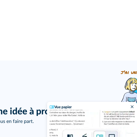
j'ai un
Vue papier
ne idée à proposer ?
us en faire part.