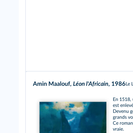
Amin Maalouf,
Léon l'Africain
, 1986
Le 
En 1518,
est enlevé
Devenu gé
grands vo
Ce roman 
vraie.