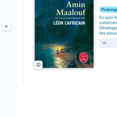
Prolong
En quoi l
construir
Développe
des passa
Le Livre de Poche