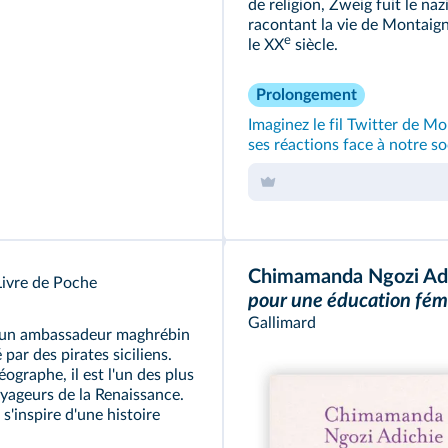
de religion, Zweig fuit le n
racontant la vie de Montaign
e
le XX
siècle.
Prolongement
Imaginez le fil Twitter de Mon
ses réactions face à notre so
Chimamanda Ngozi Ad
Livre de Poche
pour une éducation fém
Gallimard
 un ambassadeur maghrébin
 par des pirates siciliens.
ographe, il est l'un des plus
yageurs de la Renaissance.
s'inspire d'une histoire