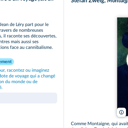
Stefan Zweig,
Montaig
Jean de Léry part pour le
 travers de nombreuses
, il raconte ses découvertes,
ntres mais aussi ses
tions face au cannibalisme.
ement
our, racontez ou imaginez
ote de voyage qui a changé
ion du monde ou de
é.
L
Comme Montaigne, qui avait f