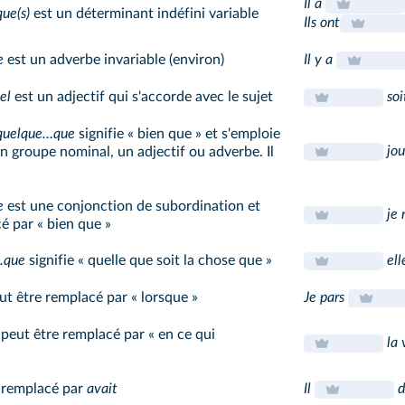
Il a
ue(s)
est un déterminant indéfini variable
Ils ont
e
est un adverbe invariable (environ)
Il y a
el
est un adjectif qui s'accorde avec le sujet
soi
quelque…que
signifie « bien que » et s'emploie
jou
 groupe nominal, un adjectif ou adverbe. Il
e
est une conjonction de subordination et
je 
cé par « bien que »
..que
signifie « quelle que soit la chose que »
ell
t être remplacé par « lorsque »
Je pars
peut être remplacé par « en ce qui
la 
 remplacé par
avait
Il
d