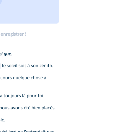
enregistrer !
oi que
.
le soleil soit à son zénith.
oujours quelque chose à
a toujours là pour toi.
nous avons été bien placés.
le.
 vieillard ne l'entendait pas.