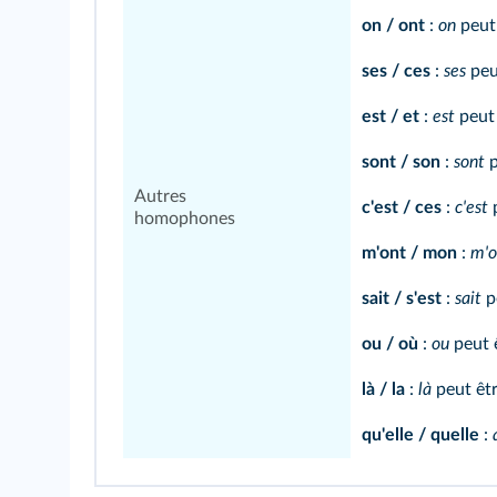
on / ont
:
on
peut
ses / ces
:
ses
peu
est / et
:
est
peut 
sont / son
:
sont
p
Autres
c'est / ces
:
c'est
p
homophones
m'ont / mon
:
m'o
sait / s'est
:
sait
p
ou / où
:
ou
peut 
là / la
:
là
peut êt
qu'elle / quelle
: