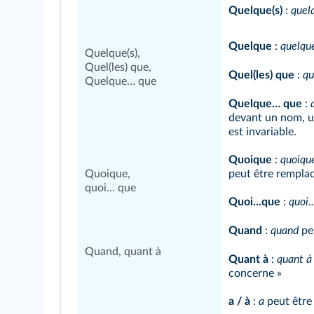
Quelque(s)
:
quelq
Quelque
:
quelqu
Quelque(s),
Quel(les) que,
Quel(les) que
:
qu
Quelque… que
Quelque… que
:
devant un nom, un
est invariable.
Quoique
:
quoiqu
Quoique,
peut être rempla
quoi... que
Quoi...que
:
quoi.
Quand
:
quand
peu
Quand, quant à
Quant à
:
quant à
concerne »
a / à
:
a
peut être