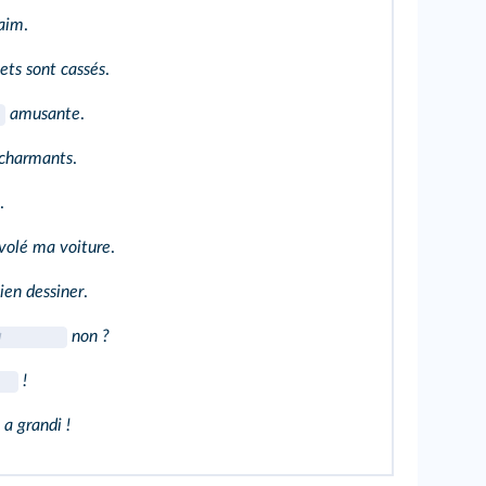
faim
.
ets sont cassés
.
amusante
.
charmants
.
.
volé ma voiture
.
ien dessiner
.
non ?
!
a grandi !