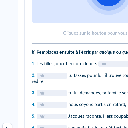
Cliquez sur le bouton pour vous 
b) Remplacez ensuite à l'écrit par
quoique
ou
qu
1.
Les filles jouent encore dehors
2.
tu fasses pour lui, il trouve t
redire.
3.
tu lui demandes, ta famille ser
4.
nous soyons partis en retard, 
5.
Jacques raconte, il est coupab
6.
son petit‑fils lui parlât fort, le