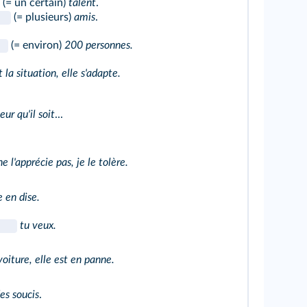
(= un certain)
talent
.
(= plusieurs)
amis
.
(= environ)
200 personnes.
t la situation, elle s'adapte.
eur qu'il soit
...
ne l'apprécie pas, je le tolère.
e en dise.
tu veux.
voiture, elle est en panne.
es soucis
.