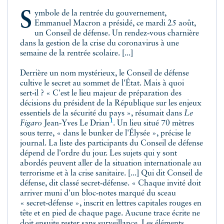
Symbole de la rentrée du gouvernement,
Emmanuel Macron a présidé, ce mardi 25 août,
un Conseil de défense. Un rendez‑vous charnière
dans la gestion de la crise du coronavirus à une
semaine de la rentrée scolaire. [...]
Derrière un nom mystérieux, le Conseil de défense
cultive le secret au sommet de l'État. Mais à quoi
sert‑il ? « C'est le lieu majeur de préparation des
décisions du président de la République sur les enjeux
essentiels de la sécurité du pays », résumait dans
Le
1
Figaro
Jean‑Yves Le Drian
. Un lieu situé 70 mètres
sous terre, « dans le bunker de l'Élysée », précise le
journal. La liste des participants du Conseil de défense
dépend de l'ordre du jour. Les sujets qui y sont
abordés peuvent aller de la situation internationale au
terrorisme et à la crise sanitaire. [...] Qui dit Conseil de
défense, dit classé secret‑défense. « Chaque invité doit
arriver muni d'un bloc‑notes marqué du sceau
« secret‑défense », inscrit en lettres capitales rouges en
tête et en pied de chaque page. Aucune trace écrite ne
doit ensuite rester sans surveillance. Les éléments