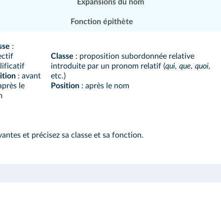
Expansions du nom
Fonction épithète
sse
:
ectif
Classe
: proposition subordonnée relative
ificatif
introduite par un pronom relatif (
qui, que, quoi,
ition
: avant
etc.)
après le
Position
: après le nom
m
antes et précisez sa classe et sa fonction.