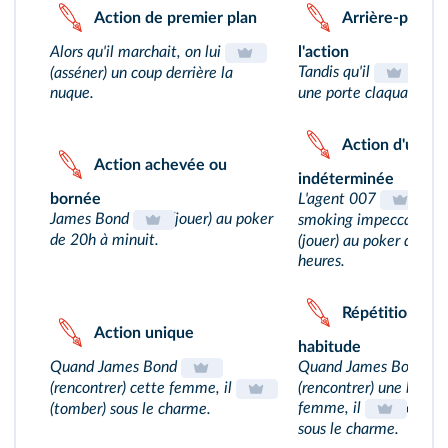
Action de premier plan
Arrière‑plan d
Alors qu'il marchait, on lui
l'action
Tandis qu'il
(s'avan
(asséner) un coup derrière la
nuque.
une porte claqua.
Action d'une d
Action achevée ou
indéterminée
bornée
L'agent 007
(porte
James Bond
(jouer) au poker
smoking impeccable, i
de 20h à minuit.
(jouer) au poker depui
heures.
Répétition,
Action unique
habitude
Quand James Bond
Quand James Bond
(rencontrer) cette femme, il
(rencontrer) une belle 
femme, il
(tomber
(tomber) sous le charme.
sous le charme.