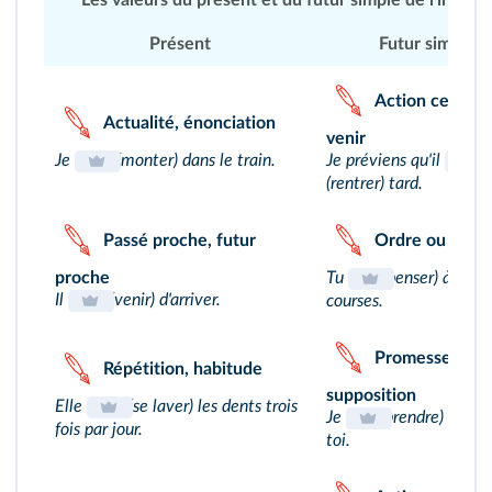
Les valeurs du présent et du futur simple de l'indicat
Présent
Futur simple
Action certain
Actualité, énonciation
venir
Je
(monter) dans le train.
Je préviens qu'il
(rentrer) tard.
Passé proche, futur
Ordre ou conse
proche
Tu
(penser) à faire
Il
(venir) d'arriver.
courses.
Promesse ou
Répétition, habitude
supposition
Elle
(se laver) les dents trois
Je
(prendre) soin d
fois par jour.
toi.