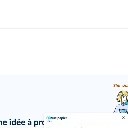
pour colorier : les figurés de surface doivent être les plus homo
j'ai un
Vue papier
ne idée à proposer ?