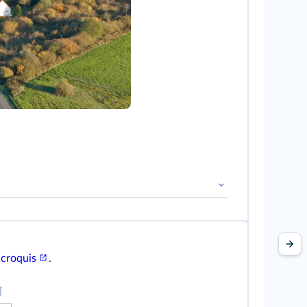
tant de repérer différents espaces sur un
 croquis
.