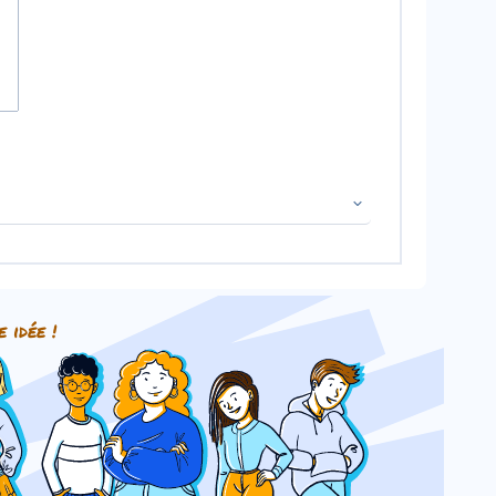
gènes possibles.
e idée !