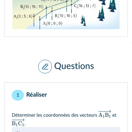
Questions
Réaliser
1
A
B
Déterminer les coordonnées des vecteurs
et
1
1
B
C
.
1
1