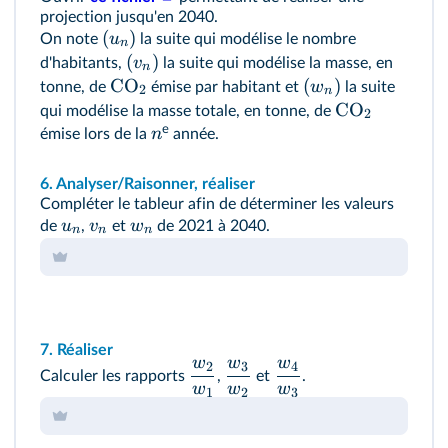
projection jusqu'en 2040.
(
)
u
On note
la suite qui modélise le nombre
n
(
)
v
d'habitants,
la suite qui modélise la masse, en
n
CO
(
)
w
tonne, de
émise par habitant et
la suite
2
n
CO
qui modélise la masse totale, en tonne, de
2
e
n
émise lors de la
année.
6.
Analyser/Raisonner, réaliser
Compléter le tableur afin de déterminer les valeurs
u
v
w
de
,
et
de 2021 à 2040.
n
n
n
7.
Réaliser
w
w
w
2
3
4
Calculer les rapports
,
et
.
w
w
w
1
2
3