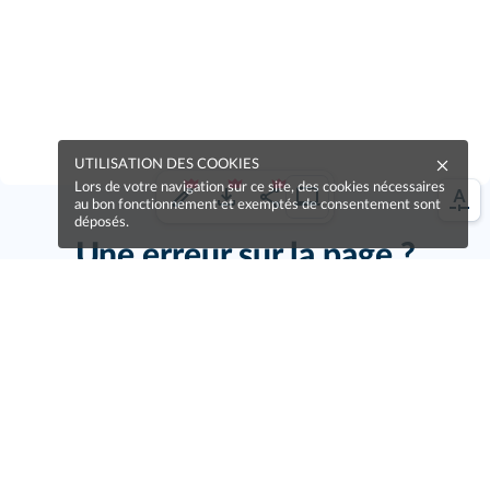
UTILISATION DES COOKIES
Lors de votre navigation sur ce site, des cookies nécessaires
au bon fonctionnement et exemptés de consentement sont
déposés.
Une erreur sur la page ?
Une idée à proposer ?
Nos manuels sont collaboratifs, n'hésitez pas à
nous en faire part.
Je contribue !