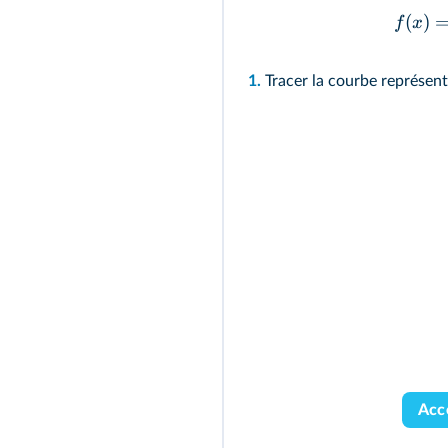
(
)
f
x
1.
Tracer la courbe représent
Acc