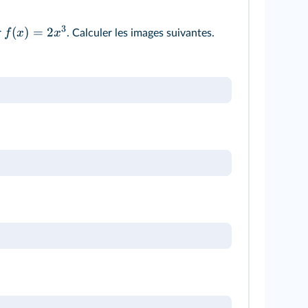
3
(
)
=
2
f
x
x
r
. Calculer les images suivantes.