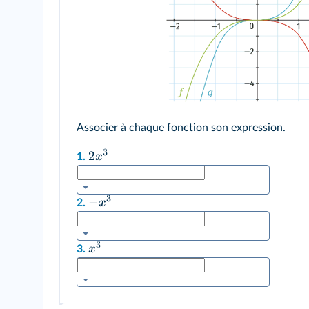
Associer à chaque fonction son expression.
3
2
x
1.
3
−
x
2.
3
x
3.