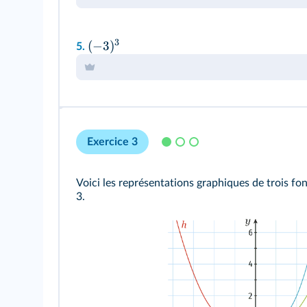
3
(
−
3
)
5.
Exercice 3
Voici les représentations graphiques de trois f
3.