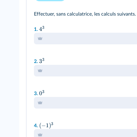
Effectuer, sans calculatrice, les calculs suivants.
3
4
1.
3
3
2.
3
0
3.
3
(
−
1
)
4.