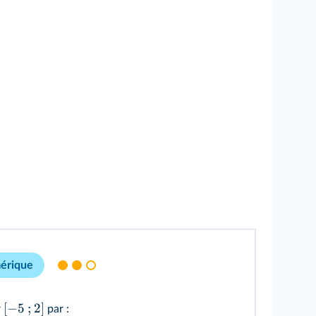
mérique
[
−
5
;
2
]
r
par :