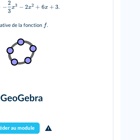
2
3
2
=
−
−
2
+
6
+
3
x
x
x
.
3
f
ative de la fonction
.
GeoGebra
éder au module