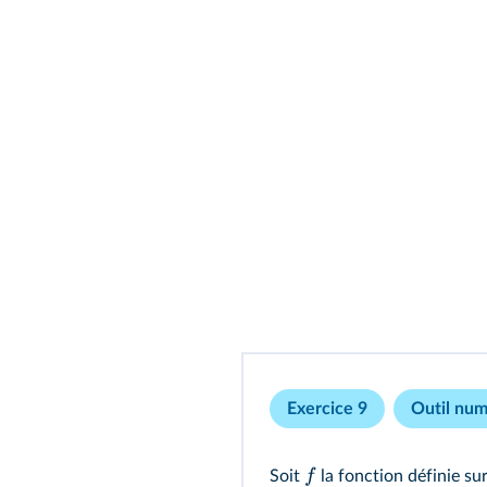
Exercice 9
Outil nu
f
Soit
la fonction définie su