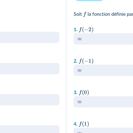
f
Soit
la fonction définie pa
(
−
2
)
f
1.
(
−
1
)
f
2.
(
0
)
f
3.
(
1
)
f
4.