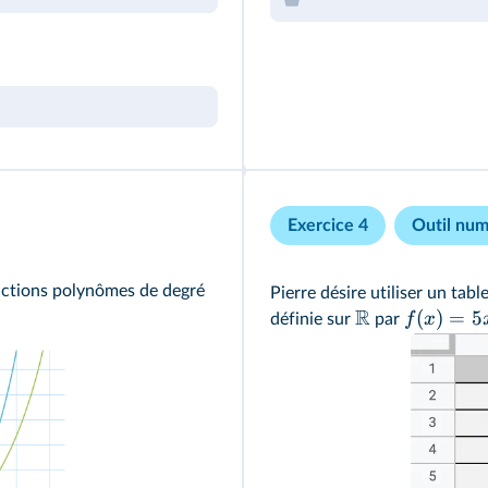
Exercice 4
Outil nu
onctions polynômes de degré
Pierre désire utiliser un tab
R
(
)
=
5
f
x
définie sur
par