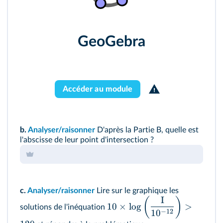
GeoGebra
Accéder au module
b.
Analyser/raisonner
D'après la Partie B, quelle est
l'abscisse de leur point d'intersection ?
c.
Analyser/raisonner
Lire sur le graphique les
I
(
)
10
×
lo
g
>
solutions de l'inéquation
−
12
1
0