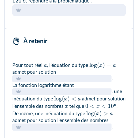
120
et répondre à
la problématique
.
À retenir
lo
g
(
)
=
a
x
a
Pour tout réel
, l'équation du type
admet pour solution
.
La fonction logarithme étant
, une
lo
g
(
)
<
x
a
inéquation du type
admet pour solution
a
0
<
<
1
0
x
x
l'ensemble des nombres
tel que
.
lo
g
(
)
>
x
a
De même, une inéquation du type
admet pour solution l'ensemble des nombres
.