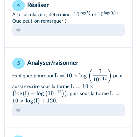
Réaliser
4
l
o
g
(
5
)
l
o
g
(
0
,
1
)
1
0
1
0
À la calculatrice, déterminer
et
.
Que peut‑on remarquer ?
Analyser/raisonner
5
I
(
)
L
=
10
×
lo
g
Expliquer pourquoi
peut
−
12
1
0
L
=
10
×
aussi s'écrire sous la forme
−
12
lo
g
(
I
)
−
lo
g
1
0
L
=
(
(
)
)
, puis sous la forme
10
×
lo
g
(
I
)
+
120
.