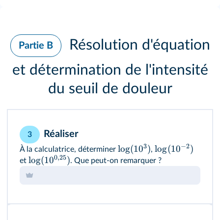
Résolution d'équation
Partie B
et détermination de l'intensité
du seuil de douleur
Réaliser
3
3
−
2
lo
g
(
1
0
)
lo
g
(
1
0
)
À la calculatrice, déterminer
,
0
,
25
lo
g
(
1
0
)
et
. Que peut‑on remarquer ?