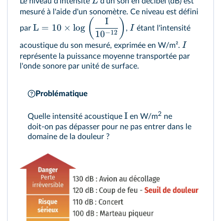
L
Le niveau d'intensité
d'un son en décibel (dB) est
mesuré à l'aide d'un sonomètre. Ce niveau est défini
I
(
)
L
=
10
×
lo
g
I
par
,
étant l'intensité
−
12
1
0
I
acoustique du son mesuré, exprimée en W/m².
représente la puissance moyenne transportée par
l'onde sonore par unité de surface.
Problématique
2
I
Quelle intensité acoustique
en W/m
ne
doit‑on pas dépasser pour ne pas entrer dans le
domaine de la douleur ?