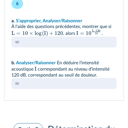
6
a.
S'approprier, Analyser/Raisonner
À l'aide des questions précédentes, montrer que si
L
−
120
L
=
10
×
lo
g
(
I
)
+
120
I
=
1
0
, alors
.
10
b.
Analyser/Raisonner
En déduire l'intensité
I
acoustique
correspondant au niveau d'intensité
120 dB, correspondant au seuil de douleur.