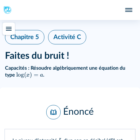
Chapitre 5
Activité C
Faites du bruit !
Capacités :
Résoudre algébriquement une équation du
lo
g
(
)
=
x
a
type
.
Énoncé