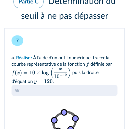
Détermination du
Partie C
seuil à ne pas dépasser
7
a.
Réaliser
À l'aide d'un outil numérique, tracer la
f
courbe représentative de la fonction
définie par
x
(
)
(
)
=
10
×
lo
g
f
x
puis la droite
−
12
1
0
=
120
y
d'équation
.