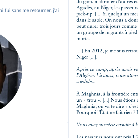
du gain, maltraiter d'autres êt
Agadès, au Niger, les passeur
pick‑up. [...] Si quelqu'un meu
dans le sable. On nous a donn
peut durer trois jours comme 
un groupe de migrants à pied. I
morts.
[...] En 2012, je me suis retr
Niger [...].
Après ce camp, après avoir véc
l'Algérie. Là aussi, vous atte
sordide...
À Maghnia, à la frontière entr
un « trou ». [...] Nous étions
Maghnia, on va te dire « c'est 
Pourquoi l'État ne fait rien ?
Vous avez survécu ensuite à l
Les passeurs nous ont pris 1 