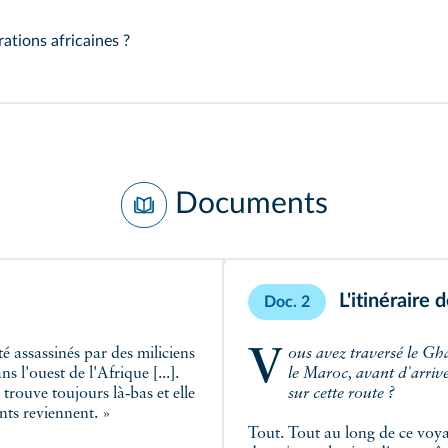
ations africaines ?
Documents
L'itinéraire
Doc. 2
Vous avez traversé le Ghana, le Burkina Faso, le Niger, la Libye, l'Algérie,
le Maroc, avant d'arrive
sur cette route ?
ue les assassins de nos parents reviennent. »
Tout. Tout au long de ce voyag