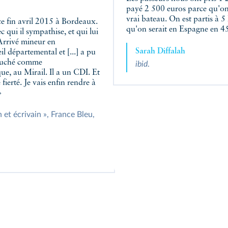
payé 2 500 euros parce qu'on l
vrai bateau. On est partis à 
qu'on serait en Espagne en 4
c qui il sympathise, et qui lui
 Arrivé mineur en
Sarah Diffalah
il départemental et [...] a pu
mbauché comme
ibid
.
ue, au Mirail. Il a un CDI. Et
fierté. Je vais enfin rendre à
»
 et écrivain », France Bleu,