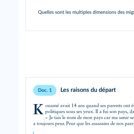
Quelles sont les multiples dimensions des migr
Les raisons du départ
Doc. 1
Kouamé avait 14 ans quand ses parents ont été assassinés par des miliciens
politiques sous ses yeux. Il a fui son pays, dans l'ouest de l'Afrique [...].
« Je tais le nom de mon pays car ma sœur se trouve toujours là‑bas et elle
a toujours peur. Peur q