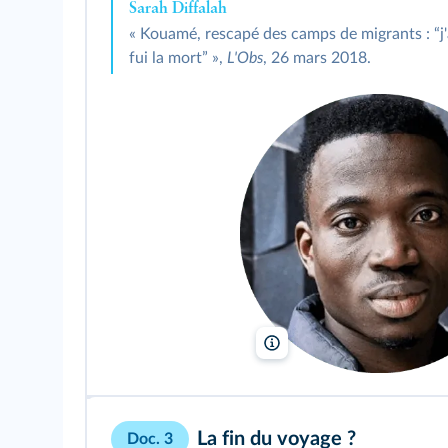
Sarah Diffalah
« Kouamé, rescapé des camps de migrants : “j'ai fui sans me retourner, j'ai
fui la mort” »,
L'Obs
, 26 mars 2018.
XO éditions/DR
La fin du voyage ?
Doc. 3