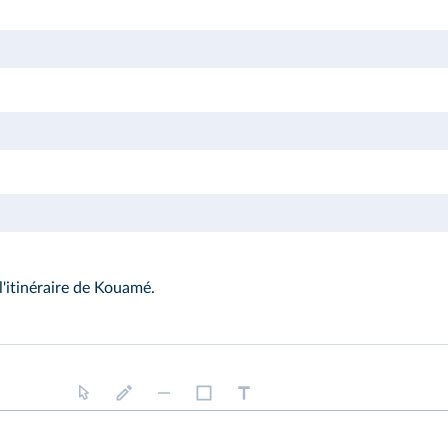
l'itinéraire de Kouamé.
urés linéaires (flèches).
igurés ponctuels (cercles).
 de pays et de villes).