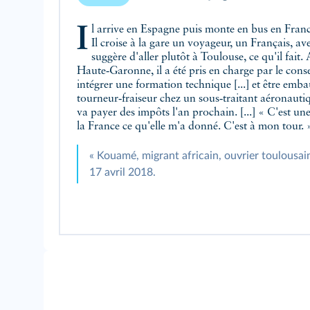
Il arrive en Espagne puis monte en bus en France fin avril 2015 à Bordeaux.
Il croise à la gare un voyageur, un Français, ave
suggère d'aller plutôt à Toulouse, ce qu'il fait.
Haute‑Garonne, il a été pris en charge par le conse
intégrer une formation technique [...] et être e
tourneur‑fraiseur chez un sous‑traitant aéronautiq
va payer des impôts l'an prochain. [...] « C'est une 
la France ce qu'elle m'a donné. C'est à mon tour. 
« Kouamé, migrant africain, ouvrier toulousain
17 avril 2018.