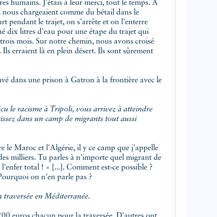
res humains. J'étais à leur merci, tout le temps. À
s nous chargeaient comme du bétail dans le
rt pendant le trajet, on s'arrête et on l'enterre
é dix litres d'eau pour une étape du trajet qui
trois mois. Sur notre chemin, nous avons croisé
ls erraient là en plein désert. Ils sont sûrement
ouvé dans une prison à Gatron à la frontière avec le
u le racisme à Tripoli, vous arrivez à atteindre
rrissez dans un camp de migrants tout aussi
e le Maroc et l'Algérie, il y ce camp que j'appelle
 des milliers. Tu parles à n'importe quel migrant de
l'enfer total ! » [...]. Comment est‑ce possible ?
 Pourquoi on n'en parle pas ?
a traversée en Méditerranée.
200 euros chacun pour la traversée. D'autres ont