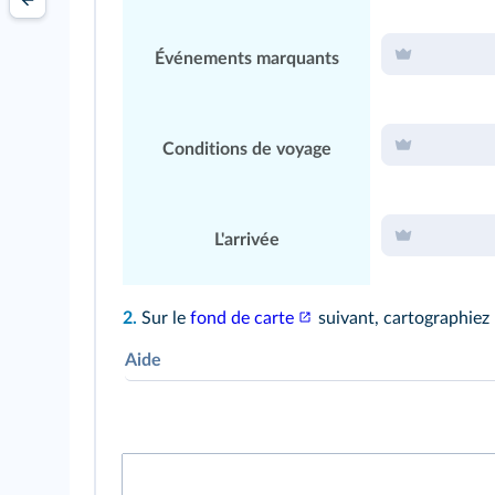
Événements marquants
Conditions de voyage
L'arrivée
2.
Sur le
fond de carte
suivant, cartographiez 
Aide
Pour représenter son trajet, j'utilise des fig
Pour représenter des étapes, j'utilise des f
Je pense à faire figurer la toponymie (noms