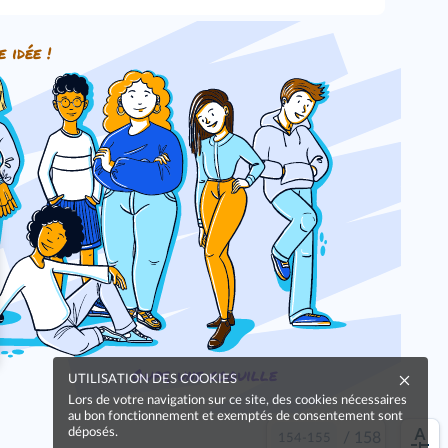
e idée !
Oups, une coquille
UTILISATION DES COOKIES
Lors de votre navigation sur ce site, des cookies nécessaires
au bon fonctionnement et exemptés de consentement sont
déposés.
/
158