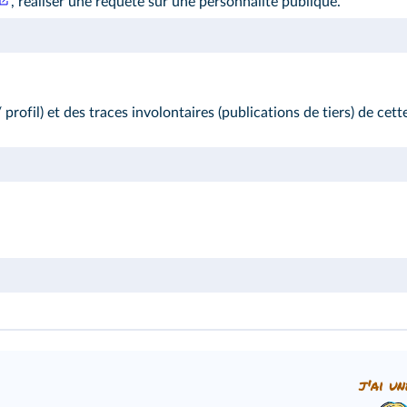
, réaliser une requête sur une personnalité publique.
 profil) et des traces involontaires (publications de tiers) de cett
j'ai un