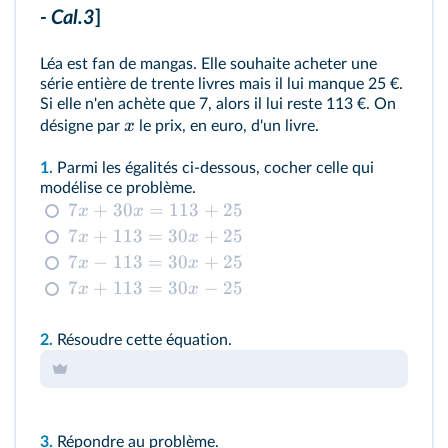
- Cal.3
]
Léa est fan de mangas. Elle souhaite acheter une
série entière de trente livres mais il lui manque 25 €.
Si elle n'en achète que 7, alors il lui reste 113 €. On
x
désigne par
le prix, en euro, d'un livre.
1.
Parmi les égalités ci-dessous, cocher celle qui
modélise ce problème.
7
+
30
=
113
+
25
x
x
7
+
113
=
30
+
25
x
x
7
−
113
=
30
+
25
x
x
7
+
113
=
30
−
25
x
x
2.
Résoudre cette équation.
3.
Répondre au problème.