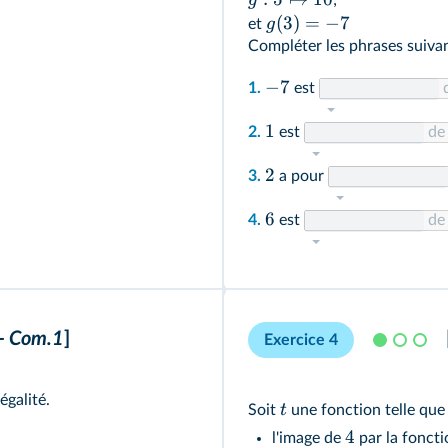
g
;
(
3
)
=
−
7
g
et
Compléter les phrases suiva
−
7
1.
est
1
2.
est
d
2
3.
a pour
6
4.
est
d
- Com.1
]
Exercice 4
égalité.
t
Soit
une fonction telle que 
4
l'image de
par la fonct