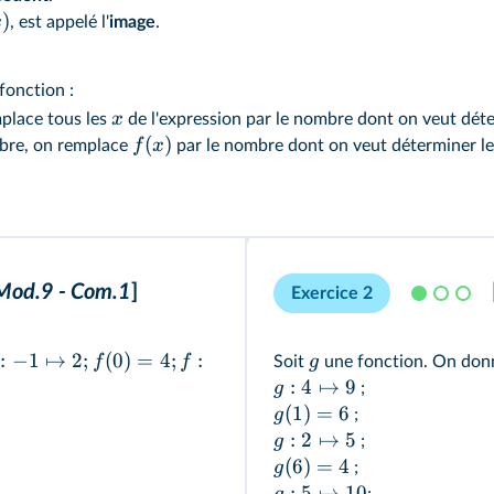
)
x
, est appelé l'
image
.
fonction :
x
place tous les
de l'expression par le nombre dont on veut déter
(
)
f
x
mbre, on remplace
par le nombre dont on veut déterminer le(
Mod.9 - Com.1
]
Exercice 2
:
−
1
↦
2
;
(
0
)
=
4
;
:
f
f
g
Soit
une fonction. On donn
:
4
↦
9
g
;
(
1
)
=
6
g
;
:
2
↦
5
g
;
(
6
)
=
4
g
;
:
5
↦
10