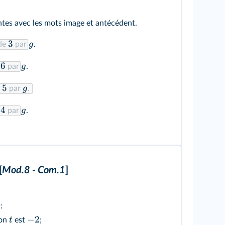
ntes avec les mots image et antécédent.
3
g
de
par
.
6
g
e
par
.
5
g
par
.
4
g
e
par
.
[
Mod.8 - Com.1
]
:
−
2
t
ion
est
;