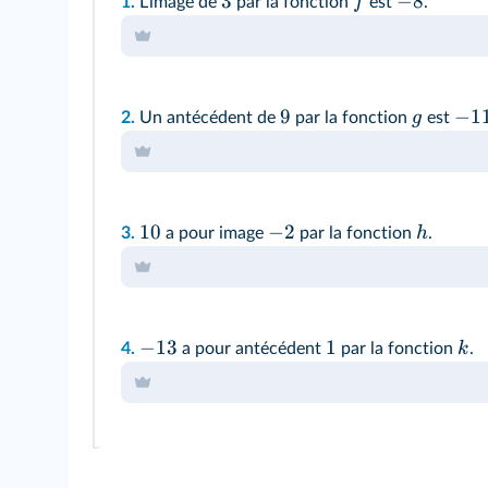
3
−
8
f
1.
L'image de
par la fonction
est
.
9
−
1
g
2.
Un antécédent de
par la fonction
est
10
−
2
h
3.
a pour image
par la fonction
.
−
13
1
k
4.
a pour antécédent
par la fonction
.