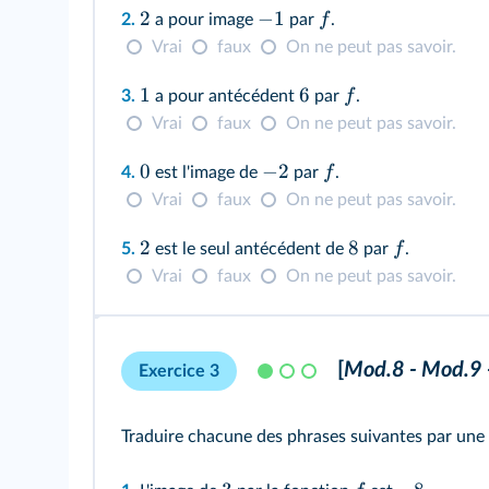
2
−
1
f
2.
a pour image
par
.
Vrai
faux
On ne peut pas savoir.
1
6
f
3.
a pour antécédent
par
.
Vrai
faux
On ne peut pas savoir.
0
−
2
f
4.
est l'image de
par
.
Vrai
faux
On ne peut pas savoir.
2
8
f
5.
est le seul antécédent de
par
.
Vrai
faux
On ne peut pas savoir.
[
Mod.8 - Mod.9 
Exercice 3
Traduire chacune des phrases suivantes par une 