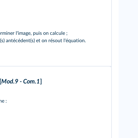
miner l'image, puis on calcule ;
s) antécédent(s) et on résout l'équation.
[
Mod.9 - Com.1
]
e :