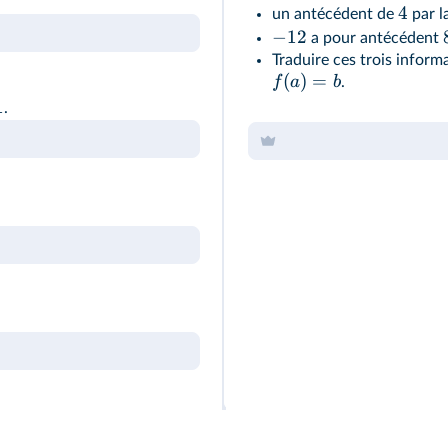
4
un antécédent de
par l
−
12
a pour antécédent
Traduire ces trois inform
(
)
=
f
a
b
.
1
.