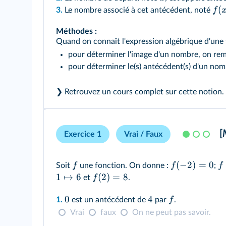
(
f
3.
Le nombre associé à cet antécédent, noté
Méthodes :
Quand on connaît l'expression algébrique d'une 
pour déterminer l'image d'un nombre, on rem
pour déterminer le(s) antécédent(s) d'un no
❯ Retrouvez
un cours complet sur cette notion
.
[
Exercice 1
Vrai / Faux
(
−
2
)
=
0
f
f
f
Soit
une fonction. On donne :
;
1
↦
6
(
2
)
=
8
f
et
.
0
4
f
1.
est un antécédent de
par
.
Vrai
faux
On ne peut pas savoir.