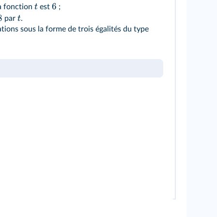
6
t
a fonction
est
;
8
t
par
.
ations sous la forme de trois égalités du type