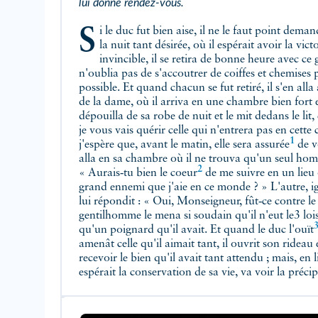
lui donne rendez-vous.
Si le duc fut bien aise, il ne le faut point demander. Et quand il vit approcher
la nuit tant désirée, où il espérait avoir la vict
invincible, il se retira de bonne heure avec ce
n'oublia pas de s'accoutrer de coiffes et chemises 
possible. Et quand chacun se fut retiré, il s'en all
de la dame, où il arriva en une chambre bien fort
dépouilla de sa robe de nuit et le mit dedans le lit
je vous vais quérir celle qui n'entrera pas en cett
1
j'espère que, avant le matin, elle
sera assurée
de vous. » Il laissa le duc et s'en
alla en sa chambre où il ne trouva qu'un seul homm
2
« Aurais‑tu bien le
coeur
de me suivre en un lieu où je me veux venger du plus
grand ennemi que j'aie en ce monde ? » L'autre, ign
lui répondit : « Oui, Monseigneur, fût‑ce contre 
gentilhomme le mena si soudain qu'il n'eut le3 loi
qu'un poignard qu'il avait. Et quand le duc
l'ouït
amenât celle qu'il aimait tant, il ouvrit son rideau
recevoir le bien qu'il avait tant attendu ; mais, en l
espérait la conservation de sa vie, va voir la précip