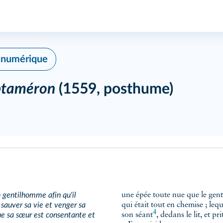
é numérique
ptaméron
(1559, posthume)
 gentilhomme afin qu'il
une épée toute nue que le genti
 sauver sa vie et venger sa
qui était tout en chemise ; leq
4
ue sa sœur est consentante et
son séant
, dedans le lit, et p