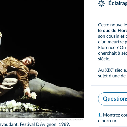
Éclaira
Cette nouvelle
le duc de Flor
son cousin et 
d'un meurtre po
Florence ? Ou 
cherchait à séd
siècle.
e
Au XIX
siècle
sujet d'une de 
Question
1.
Montrez com
d'horreur.
avaudant, Festival D'Avignon, 1989.