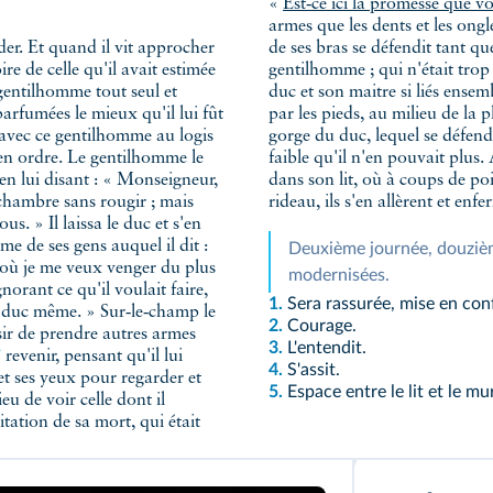
«
Est‑ce ici la promesse que v
armes que les dents et les ongl
de ses bras se défendit tant q
oire de celle qu'il avait estimée
gentilhomme ; qui n'était trop 
 gentilhomme tout seul et
duc et son maitre si liés ensemb
parfumées le mieux qu'il lui fût
par les pieds, au milieu de la 
a avec ce gentilhomme au logis
gorge du duc, lequel se défendi
 en ordre. Le gentilhomme le
faible qu'il n'en pouvait plus.
, en lui disant : « Monseigneur,
dans son lit, où à coups de poi
e chambre sans rougir ; mais
rideau, ils s'en allèrent et en
e de ses gens auquel il dit :
Deuxième journée, douzièm
modernisées.
orant ce qu'il voulait faire,
1.
Sera rassurée, mise en con
le duc même. » Sur‑le‑champ le
2.
Courage.
sir de prendre autres armes
3.
L'entendit.
3
revenir, pensant qu'il lui
4.
S'assit.
 et ses yeux pour regarder et
5.
Espace entre le lit et le mur
ieu de voir celle dont il
itation de sa mort, qui était