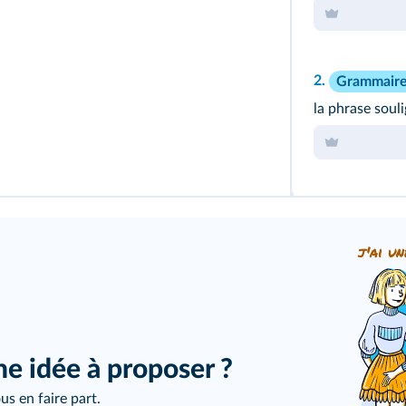
2.
Grammair
la
phrase souli
j'ai un
ne idée à proposer ?
us en faire part.