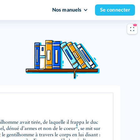
Nos manuels
Se connecter
lhomme avait tirée, de laquelle il frappa le duc
2
uel, dénué d'armes et non de le
coeur
,
se mit sur
rit le gentilhomme à travers le corps en lui disant :