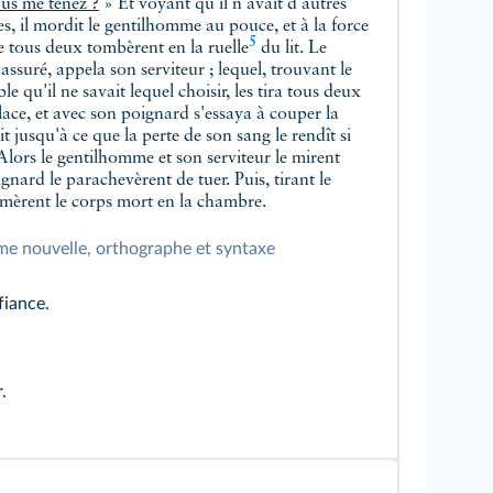
ous me tenez ?
» Et voyant qu'il n'avait d'autres
es, il mordit le gentilhomme au pouce, et à la force
5
ue tous deux tombèrent en la
ruelle
du lit. Le
assuré, appela son serviteur ; lequel, trouvant le
le qu'il ne savait lequel choisir, les tira tous deux
place, et avec son poignard s'essaya à couper la
t jusqu'à ce que la perte de son sang le rendît si
 Alors le gentilhomme et son serviteur le mirent
gnard le parachevèrent de tuer. Puis, tirant le
fermèrent le corps mort en la chambre.
e nouvelle, orthographe et syntaxe
fiance.
.