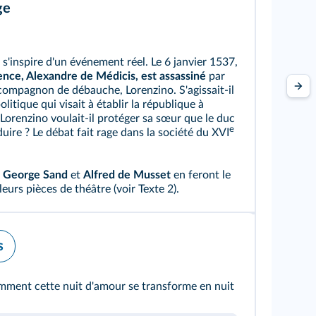
ge
 s'inspire d'un événement réel. Le 6 janvier 1537,
ence, Alexandre de Médicis, est assassiné
par
compagnon de débauche, Lorenzino. S'agissait‑il
litique qui visait à établir la république à
Lorenzino voulait‑il protéger sa sœur que le duc
e
uire ? Le débat fait rage dans la société du XVI
,
George Sand
et
Alfred de Musset
en feront le
leurs pièces de théâtre (voir
Texte 2
).
s
ment cette nuit d'amour se transforme en nuit