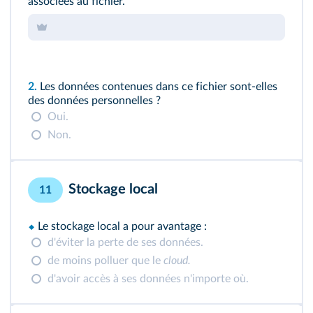
associées au fichier.
2.
Les données contenues dans ce fichier sont‑elles
des données personnelles ?
Oui.
Non.
Stockage local
11
⬥
Le stockage local a pour avantage :
d'éviter la perte de ses données.
de moins polluer que le
cloud.
d'avoir accès à ses données n'importe où.