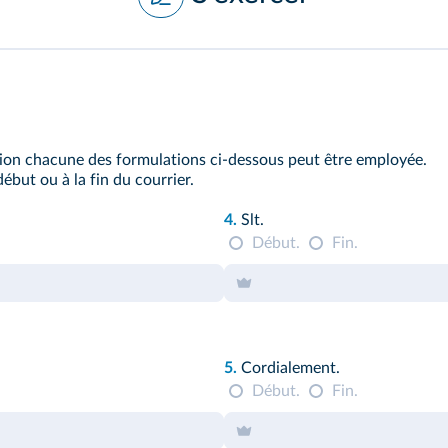
ion chacune des formulations ci‑dessous peut être employée.
début ou à la fin du courrier.
4.
Slt.
Début.
Fin.
5.
Cordialement.
Début.
Fin.