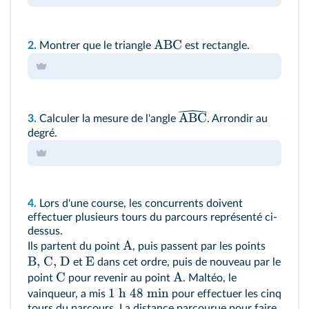
ABC
2.
Montrer que le triangle
est rectangle.
ABC
3.
Calculer la mesure de l'angle
. Arrondir au
degré.
4.
Lors d'une course, les concurrents doivent
effectuer plusieurs tours du parcours représenté ci-
dessus.
A
Ils partent du point
, puis passent par les points
B, C, D
E
et
dans cet ordre, puis de nouveau par le
C
A
point
pour revenir au point
. Maltéo, le
1 h 48 min
vainqueur, a mis
pour effectuer les cinq
tours du parcours. La distance parcourue pour faire