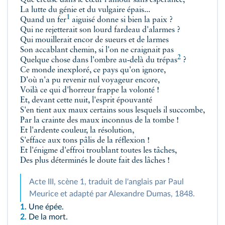
Que creuse dans le cœur l'amour sans espérance,
La lutte du génie et du vulgaire épais...
1
Quand
un fer
aiguisé donne si bien la paix ?
Qui ne rejetterait son lourd fardeau d'alarmes ?
Qui mouillerait encor de sueurs et de larmes
Son accablant chemin, si l'on ne craignait pas
2
Quelque chose dans l'ombre au‑delà
du trépas
?
Ce monde inexploré, ce pays qu'on ignore,
D'où n'a pu revenir nul voyageur encore,
Voilà ce qui d'horreur frappe la volonté !
Et, devant cette nuit, l'esprit épouvanté
S'en tient aux maux certains sous lesquels il succombe,
Par la crainte des maux inconnus de la tombe !
Et l'ardente couleur, la résolution,
S'efface aux tons pâlis de la réflexion !
Et l'énigme d'effroi troublant toutes les tâches,
Des plus déterminés le doute fait des lâches !
Acte III, scène 1, traduit de l'anglais par Paul
Meurice et adapté par Alexandre Dumas, 1848.
1.
Une épée.
2.
De la mort.