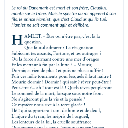
Le roi du Danemark est mort et son frère, Claudius,
monte sur le trône. Mais le spectre du roi apprend à son
fils, le prince Hamlet, que c'est Claudius qui l'a tué.
Hamlet ne sait comment agir et délibère.
HAMLET.
– Être ou n'être pas, c'est là la
question.
Que faut‑il admirer ? La résignation
Subissant tes assauts, Fortune, et tes outrages ?
Ou la force s'armant contre une mer d'orages
Et les mettant à fin par la lutte ? – Mourir,
Dormir, et rien de plus ! et puis ne plus souffrir !
Fuir ces mille tourments pour lesquels il faut naitre !
Mourir, dormir ! Dormir ! qui sait ? rêver peut‑être !
Peut‑être ?... ah ! tout est là ! Quels rêves peupleront
Le sommeil de la mort, lorsque sous notre front
Ne s'agiteront plus la vie et la pensée ?
Ce mystère nous rive à la terre glacée !
Hé ! qui supporterait tant de honte et de deuil,
L'injure du tyran, les mépris de l'orgueil,
Les lenteurs de la loi, la cruelle souffrance