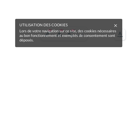
UTILISATION DES COOKIES
Lors de votre navigation sur ce site, des cookies nécessaires
au bon fonctionnement et exemptés de consentement sont
déposés.
Une erreur sur la page ?
Une idée à proposer ?
Nos manuels sont collaboratifs, n'hésitez pas à
nous en faire part.
Je contribue !