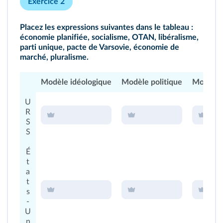
Exercice 2
Placez les expressions suivantes dans le tableau :
économie planifiée, socialisme, OTAN, libéralisme,
parti unique, pacte de Varsovie, économie de
marché, pluralisme.
Modèle idéologique
Modèle politique
Modèle 
U
R
S
S
É
t
a
t
s
‑
U
n