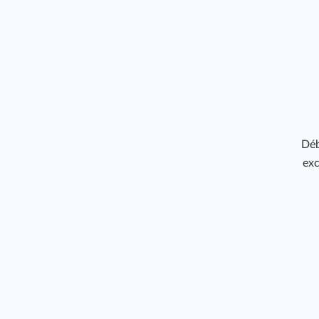
Déb
exc