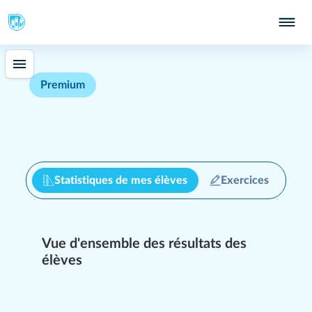
Premium
Statistiques de mes élèves
Exercices
Difficulté
Vue d'ensemble des résultats des
Question
1
/
15
élèves
Associe chaque fonction au salarié concerné.
Négocie les
Sauveteur