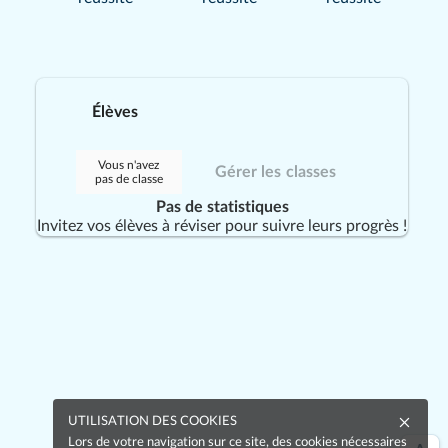
risques
professionnels
Réinitialiser les réponses
Élèves
Vérifier les réponses
Passer la question
Vous n'avez
Gérer les classes
pas de classe
Pas de statistiques
Invitez vos élèves à réviser pour suivre leurs progrès !
UTILISATION DES COOKIES
Lors de votre navigation sur ce site, des cookies nécessaires