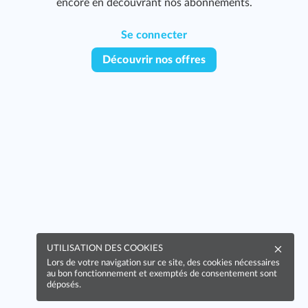
encore en découvrant nos abonnements.
285
Se connecter
Découvrir nos offres
287
UTILISATION DES COOKIES
Lors de votre navigation sur ce site, des cookies nécessaires
347
au bon fonctionnement et exemptés de consentement sont
déposés.