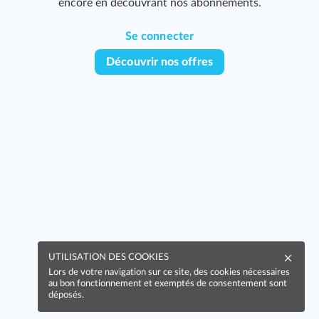
encore en découvrant nos abonnements.
393
Se connecter
Découvrir nos offres
437
UTILISATION DES COOKIES
Lors de votre navigation sur ce site, des cookies nécessaires
au bon fonctionnement et exemptés de consentement sont
439
déposés.