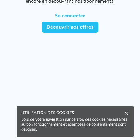
encore en découvrant nos abonnements.
393
Se connecter
Découvrir nos offres
437
UTILISATION DES COOKIES
439
Lors de votre navigation sur ce site, des cookies nécessaires
au bon fonctionnement et exemptés de consentement sont
déposés.
442