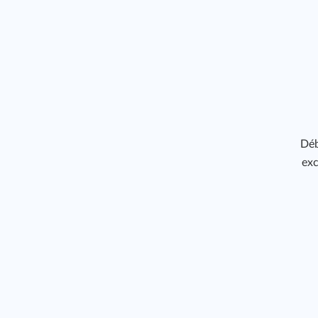
Déb
exc