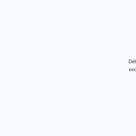
Déb
exc