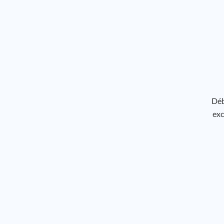
Déb
exc