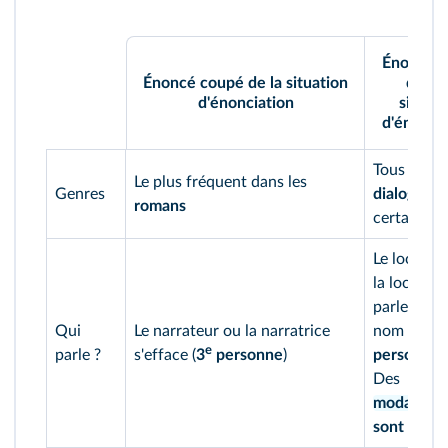
Énoncé a
Énoncé coupé de la situation
dans l
d'énonciation
situati
d'énonci
Tous les
Le plus fréquent dans les
Genres
dialogues
,
romans
certains ré
Le locuteu
la locutric
parle en s
re
Qui
Le narrateur ou la narratrice
nom (
1
e
parle ?
s'efface (
3
personne
)
personne
)
Des
modalisat
sont utilis