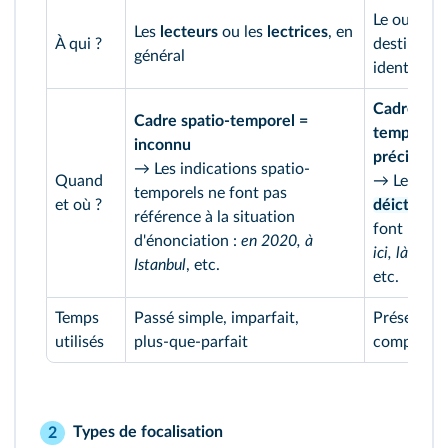
Le ou la
Les
lecteurs
ou les
lectrices
, en
À qui ?
destinatair
général
identifiabl
Cadre spat
Cadre spatio-temporel =
temporel 
inconnu
précis et 
→ Les indications spatio-
Quand
→ Les
temporels ne font pas
et où ?
déictiques
référence à la situation
font référe
d'énonciation :
en 2020, à
ici, là, dem
Istanbul
, etc.
etc.
Temps
Passé simple, imparfait,
Présent, p
utilisés
plus‑que‑parfait
composé, 
Types de focalisation
2