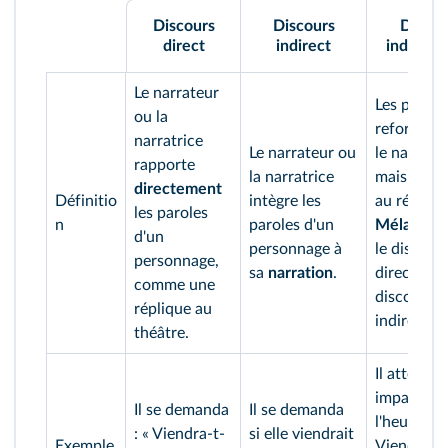
Discours
Discours
Discou
direct
indirect
indirect 
Le narrateur
Les parole
ou la
reformulé
narratrice
Le narrateur ou
le narrate
rapporte
la narratrice
mais intég
directement
Définitio
intègre les
au récit.
les paroles
n
paroles d'un
Mélange
e
d'un
personnage à
le discour
personnage,
sa
narration
.
direct et l
comme une
discours
réplique au
indirect
théâtre.
Il attendit
impatienc
Il se demanda
Il se demanda
l'heure du 
: « Viendra-t-
si elle viendrait
Exemple
Viendrait-