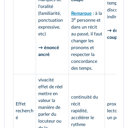
temps du
l'oralité
discours
(familiarité,
Remarque
:
à la
indirect
e
ponctuation
3
personne et
expressive,
dans un récit
→ énoncé
etc)
au passé, il faut
coupé
changer les
→ énoncé
pronoms et
ancré
respecter la
concordance
des temps.
vivacité
effet de réel
mettre en
continuité du
valeur la
Effet
récit
proximité
manière de
recherch
rapidité,
lectorat a
parler du
é
accélérer le
un person
locuteur ou
rythme