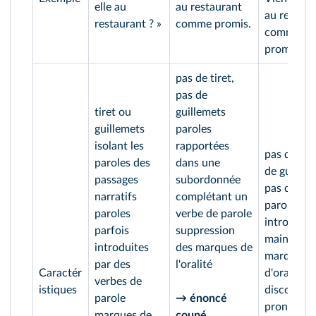
elle au
au restaurant
au restaur
restaurant ? »
comme promis.
comme
promis ?
pas de tiret,
pas de
tiret ou
guillemets
guillemets
paroles
isolant les
rapportées
pas de tire
paroles des
dans une
de guillem
passages
subordonnée
pas de ver
narratifs
complétant un
parole
paroles
verbe de parole
introduct
parfois
suppression
maintien 
introduites
des marques de
marques
par des
l'oralité
Caractér
d'oralité d
verbes de
istiques
discours d
parole
→ énoncé
pronoms e
marques de
coupé