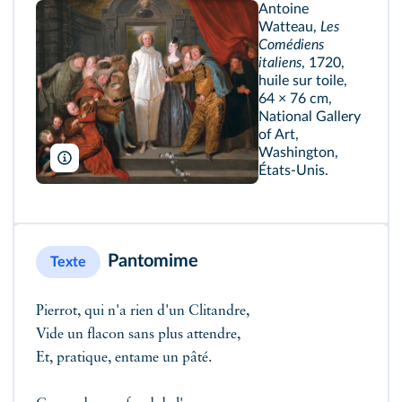
Antoine
Watteau,
Les
Comédiens
italiens
, 1720,
huile sur toile,
64 × 76 cm,
National Gallery
of Art,
Washington,
National Gallery of Art/Trzęsacz/Wikimedia
États-Unis.
Pantomime
Texte
Pierrot, qui n'a rien d'un Clitandre,
Vide un flacon sans plus attendre,
Et, pratique, entame un pâté.