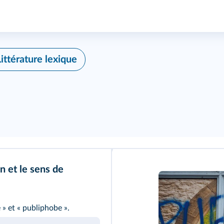
Littérature lexique
n et le sens de
 » et « publiphobe ».