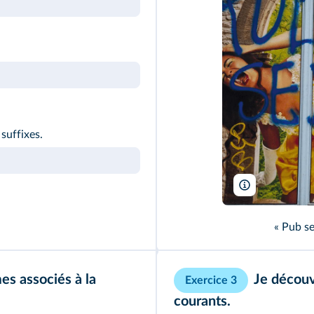
suffixes.
Serge Mouraret
« Pub se
es associés à la
Je découv
Exercice 3
courants.