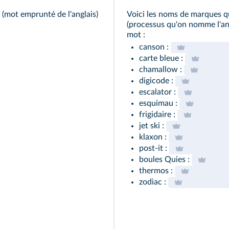
mot emprunté de l'anglais)
Voici les noms de marques 
(processus qu'on nomme l'a
mot :
canson :
carte bleue :
chamallow :
digicode :
escalator :
esquimau :
frigidaire :
jet ski :
klaxon :
post-it :
boules Quies :
thermos :
zodiac :