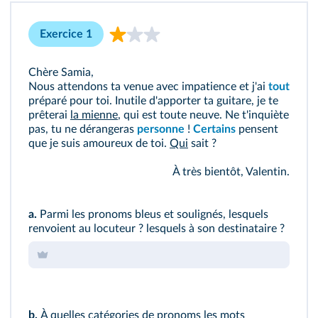
Exercice 1
Chère Samia,
Nous attendons ta venue avec impatience et j'ai
tout
402
préparé pour toi. Inutile d'apporter ta guitare, je te
prêterai
la mienne
, qui est toute neuve. Ne t'inquiète
pas, tu ne dérangeras
personne
!
Certains
pensent
que je suis amoureux de toi.
Qui
sait ?
À très bientôt, Valentin.
a.
Parmi les pronoms bleus et soulignés, lesquels
renvoient au locuteur ? lesquels à son destinataire ?
b.
À quelles catégories de pronoms les mots