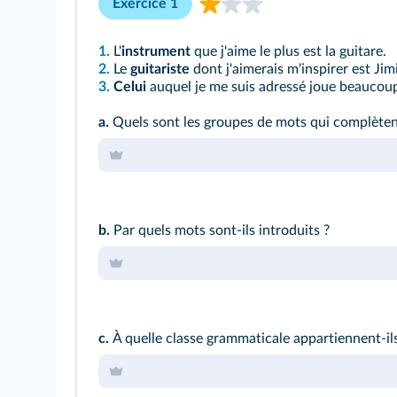
Exercice 1
1.
L'
instrument
que j'aime le plus est la guitare.
2.
Le
guitariste
dont j'aimerais m'inspirer est Jim
3.
Celui
auquel je me suis adressé joue beaucou
a.
Quels sont les groupes de mots qui complèten
b.
Par quels mots sont‑ils introduits ?
c.
À quelle classe grammaticale appartiennent‑il