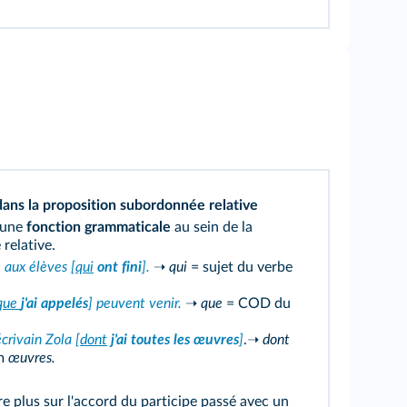
dans la proposition subordonnée relative
i une
fonction grammaticale
au sein de la
relative.
 aux élèves [
qui
ont fini
].
➝
qui
= sujet du verbe
que
j'ai appelés
] peuvent venir.
➝
que
= COD du
écrivain Zola [
dont
j'ai toutes les œuvres
]
.
➝
dont
om
œuvres.
 plus sur l'accord du participe passé avec un