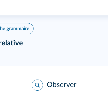
che grammaire
elative
Observer