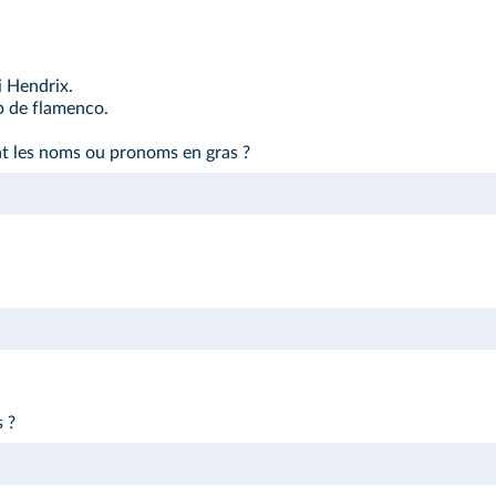
i Hendrix.
p de flamenco.
t les noms ou pronoms en gras ?
s ?