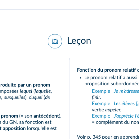
Leçon
Fonction du pronom relatif 
Le pronom relatif a auss
proposition subordonnée 
troduite par un pronom
composées
lequel
(
laquelle,
Exemple :
Je m'adresse
s, auxquelles
),
duquel
(
de
finir
.
Exemple :
Les élèves [
verbe
appeler.
 pronom
(= son
antécédent
),
Exemple :
J'apprécie l'
in du GN, sa fonction est
= complément du n
et
apposition
lorsqu'elle est
Voir p. 345
pour en apprendre