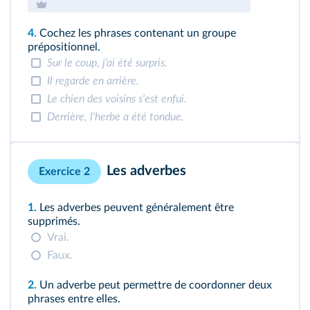
4.
Cochez les phrases contenant un groupe
prépositionnel.
Sur le coup, j'ai été surpris.
Il regarde en arrière.
Le chien des voisins s'est enfui.
Derrière, l'herbe a été tondue.
Les adverbes
Exercice 2
1.
Les adverbes peuvent généralement être
supprimés.
Vrai.
Faux.
2.
Un adverbe peut permettre de coordonner deux
phrases entre elles.