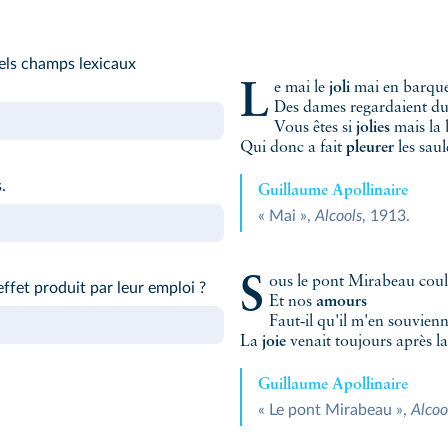
uels champs lexicaux
Le mai le
joli
mai en barque
Des dames regardaient du
Vous êtes si
jolies
mais la 
Qui donc a fait
pleurer
les saul
.
Guillaume Apollinaire
« Mai »,
Alcools
, 1913.
Sous le pont Mirabeau coul
effet produit par leur emploi ?
Et nos
amours
Faut‑il qu'il m'en souvien
La
joie
venait toujours après l
Guillaume Apollinaire
« Le pont Mirabeau »,
Alcoo