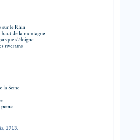
 sur le Rhin
 haut de la montagne
barque s'éloigne
es riverains
e la Seine
ne
a
peine
ls
, 1913.