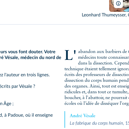
Cha
Leonhard Thumeysser,
L'abandon aux barbiers de toute la pratique fit non seulement perdre aux
urs vous font douter. Votre
ndré Vésale, médecin du nord de
médecins toute connaissanc
dans la dissection. Cepend
technique étaient tellement ignor
 l'auteur en trois lignes.
écrits des professeurs de dissectio
dissection du corps humain penda
crits par Vésale ?
des organes. Ainsi, tout est ensei
ridicules et, dans tout ce tumult
boucher, à l'abattoir, ne pourrait
n Âge ;
écoles où l'idée de disséquer l'or
, à Padoue, où il enseigne
André Vésale
La fabrique du corps humain
, 1