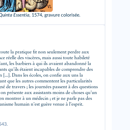
rles Walker Collection / Alamy
Quinta Essentia
, 1574, gravure colorisée.
e réelle des viscères, mais aussi toute habileté
ant, les barbiers à qui ils avaient abandonné la
ants qu'ils étaient incapables de comprendre des
n [...]. Dans les écoles, on confie aux uns la
nt que les autres commentent les particularités
gné de travers ; les journées passent à des questions
e, on présente aux assistants moins de choses qu'un
 en montrer à un médecin ; et je ne parle pas des
ganisme humain n'est guère venue à l'esprit.
543.