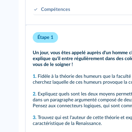
Compétences
Mettre une figure en perspective.
Identifier les ressources pertinentes en his
Utiliser une approche historique pour con
Étape 1
Un jour, vous êtes appelé auprès d'un homme c
explique qu'il entre régulièrement dans des colè
vous de le soigner !
1.
Fidèle à la théorie des humeurs que la faculté
cherchez laquelle de ces humeurs provoque la co
2.
Expliquez quels sont les deux moyens permet
dans un paragraphe argumenté composé de deux p
Pensez aux connecteurs logiques, qui sont comme
3.
Trouvez qui est l'auteur de cette théorie et exp
caractéristique de la Renaissance.