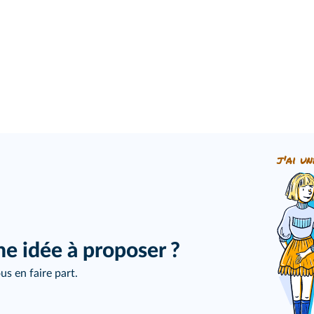
j'ai un
ne idée à proposer ?
us en faire part.