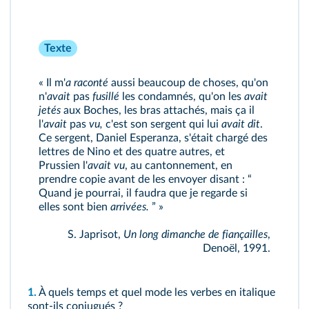
Texte
« Il m'
a raconté
aussi beaucoup de choses, qu'on
n'
avait
pas
fusillé
les condamnés, qu'on les
avait
jetés
aux Boches, les bras attachés, mais ça il
l'
avait
pas
vu,
c'est son sergent qui lui
avait dit
.
Ce sergent, Daniel Esperanza, s'était chargé des
lettres de Nino et des quatre autres, et
Prussien l'
avait vu
, au cantonnement, en
prendre copie avant de les envoyer disant : “
Quand je pourrai, il faudra que je regarde si
elles sont bien
arrivées.
” »
S. Japrisot,
Un long dimanche de fiançailles
,
Denoël, 1991.
1.
À quels temps et quel mode les verbes en italique
sont-ils conjugués ?