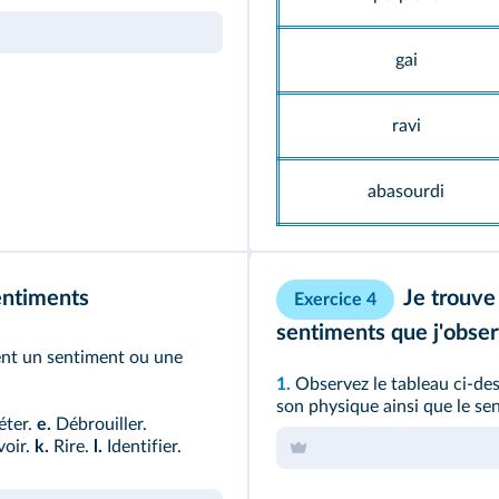
gai
ravi
abasourdi
sentiments
Je trouve
Exercice 4
sentiments que j'obse
ment un sentiment ou une
1.
Observez le tableau ci-de
son physique ainsi que le se
éter.
e.
Débrouiller.
oir.
k.
Rire.
l.
Identifier.