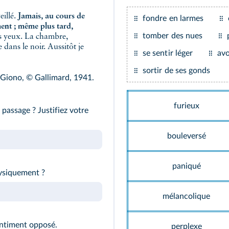
eillé.
Jamais, au cours de
fondre en larmes
ent ; même plus tard,
tomber des nues
 les yeux. La chambre,
 dans le noir. Aussitôt je
se sentir léger
avo
sortir de ses gonds
J. Giono, © Gallimard, 1941.
furieux
passage ? Justifiez votre
bouleversé
paniqué
ysiquement ?
mélancolique
entiment opposé.
perplexe