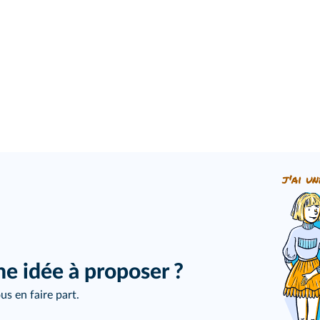
j'ai un
ne idée à proposer ?
us en faire part.