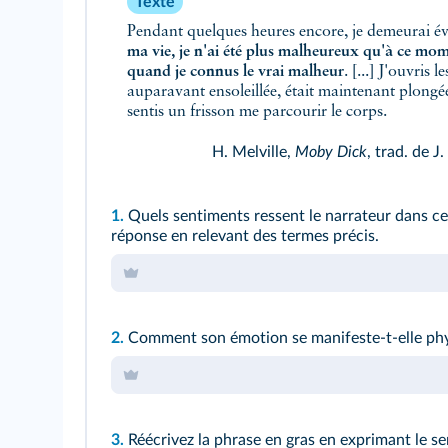
Texte
Pendant quelques heures encore, je demeurai év
ma vie, je n'ai été plus malheureux qu'à ce mom
quand je connus le vrai malheur
. [...] J'ouvris
auparavant ensoleillée, était maintenant plongée
sentis un frisson me parcourir le corps.
H. Melville,
Moby Dick
, trad. de 
1.
Quels sentiments ressent le narrateur dans ce 
réponse en relevant des termes précis.
2.
Comment son émotion se manifeste-t-elle ph
3.
Réécrivez la phrase en gras en exprimant le s