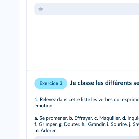
Je classe les différents 
Exercice 3
1.
Relevez dans cette liste les verbes qui expri
émotion.
a.
Se promener.
b.
Effrayer.
c.
Maquiller.
d.
Inqui
f.
Grimper.
g.
Douter.
h.
Grandir.
i.
Sourire.
j.
Sav
m.
Adorer.