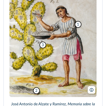
1
3
2
© Vault
José Antonio de Alzate y Ramírez,
Memoria sobre la